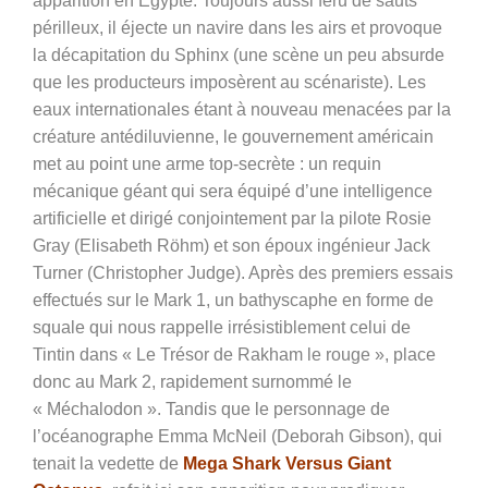
apparition en Égypte. Toujours aussi féru de sauts
périlleux, il éjecte un navire dans les airs et provoque
la décapitation du Sphinx (une scène un peu absurde
que les producteurs imposèrent au scénariste). Les
eaux internationales étant à nouveau menacées par la
créature antédiluvienne, le gouvernement américain
met au point une arme top-secrète : un requin
mécanique géant qui sera équipé d’une intelligence
artificielle et dirigé conjointement par la pilote Rosie
Gray (Elisabeth Röhm) et son époux ingénieur Jack
Turner (Christopher Judge). Après des premiers essais
effectués sur le Mark 1, un bathyscaphe en forme de
squale qui nous rappelle irrésistiblement celui de
Tintin dans « Le Trésor de Rakham le rouge », place
donc au Mark 2, rapidement surnommé le
« Méchalodon ». Tandis que le personnage de
l’océanographe Emma McNeil (Deborah Gibson), qui
tenait la vedette de
Mega Shark Versus Giant