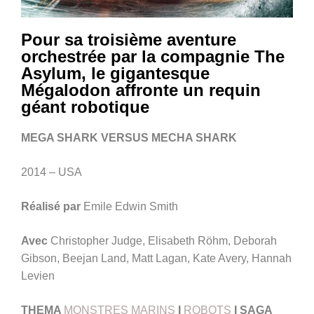
Pour sa troisième aventure
orchestrée par la compagnie The
Asylum, le gigantesque
Mégalodon affronte un requin
géant robotique
MEGA SHARK VERSUS MECHA SHARK
2014 – USA
Réalisé par
Emile Edwin Smith
Avec
Christopher Judge, Elisabeth Röhm, Deborah
Gibson, Beejan Land, Matt Lagan, Kate Avery, Hannah
Levien
THEMA
MONSTRES MARINS
I
ROBOTS
I
SAGA