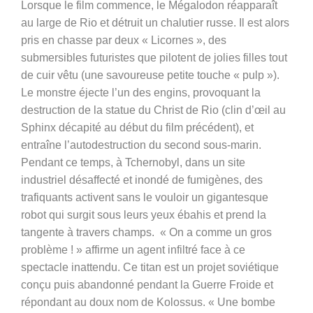
Lorsque le film commence, le Mégalodon
réapparaît
au large de Rio et détruit un chalutier russe. Il est alors
pris en chasse par deux « Licornes », des
submersibles futuristes que pilotent de jolies filles tout
de cuir vêtu (une savoureuse petite touche « pulp »).
Le monstre éjecte l’un des engins, provoquant la
destruction de la statue du Christ de Rio (clin d’œil au
Sphinx décapité au début du film précédent), et
entraîne l’autodestruction du second sous-marin.
Pendant ce temps, à Tchernobyl, dans un site
industriel désaffecté et inondé de fumigènes, des
trafiquants activent sans le vouloir un gigantesque
robot qui surgit sous leurs yeux ébahis et prend la
tangente à travers champs. « On a comme un gros
problème ! » affirme un agent infiltré face à ce
spectacle inattendu. Ce titan est un projet soviétique
conçu puis abandonné pendant la Guerre Froide et
répondant au doux nom de Kolossus. « Une bombe