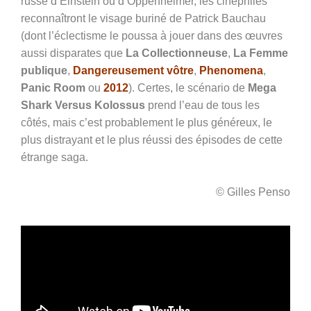
russe d’Einstein ou d’Oppenheimer, les cinéphiles
reconnaîtront le visage buriné de Patrick Bauchau
(dont l’éclectisme le poussa à jouer dans des œuvres
aussi disparates que
La Collectionneuse
,
La Femme
publique
,
Dangereusement vôtre
,
Phenomena
,
Panic Room
ou
2012
). Certes, le scénario de
Mega
Shark Versus Kolossus
prend l’eau de tous les
côtés, mais c’est probablement le plus généreux, le
plus distrayant et le plus réussi des épisodes de cette
étrange saga.
© Gilles Penso