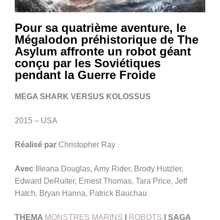
Pour sa quatrième aventure, le
Mégalodon préhistorique de The
Asylum affronte un robot géant
conçu par les Soviétiques
pendant la Guerre Froide
MEGA SHARK VERSUS KOLOSSUS
2015 – USA
Réalisé par
Christopher Ray
Avec
Illeana Douglas, Amy Rider, Brody Hutzler,
Edward DeRuiter, Ernest Thomas, Tara Price, Jeff
Hatch, Bryan Hanna, Patrick Bauchau
THEMA
MONSTRES MARINS
I
ROBOTS
I
SAGA