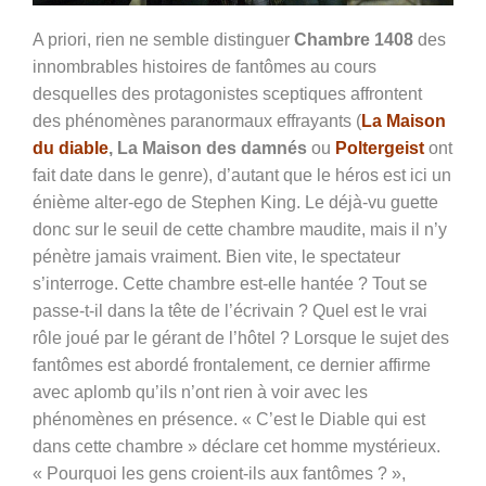
A priori, rien ne semble distinguer
Chambre 1408
des
innombrables histoires de fantômes au cours
desquelles des protagonistes sceptiques affrontent
des phénomènes paranormaux effrayants (
La Maison
du diable
, La Maison des damnés
ou
Poltergeist
ont
fait date dans le genre), d’autant que le héros est ici un
énième alter-ego de Stephen King. Le déjà-vu guette
donc sur le seuil de cette chambre maudite, mais il n’y
pénètre jamais vraiment. Bien vite, le spectateur
s’interroge. Cette chambre est-elle hantée ? Tout se
passe-t-il dans la tête de l’écrivain ? Quel est le vrai
rôle joué par le gérant de l’hôtel ? Lorsque le sujet des
fantômes est abordé frontalement, ce dernier affirme
avec aplomb qu’ils n’ont rien à voir avec les
phénomènes en présence. « C’est le Diable qui est
dans cette chambre » déclare cet homme mystérieux.
« Pourquoi les gens croient-ils aux fantômes ? »,