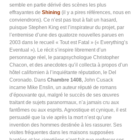
semble en partie dérivé des scènes les plus
effrayantes de
Shining
(il y a pires références, nous en
conviendrons). Ce n’est pas tout à fait un hasard,
puisque Stephen King est l’inspirateur du projet, par
l’entremise d’une des quatorze nouvelles parues en
2003 dans le recueil « Tout est Fatal » (« Everything’s
Eventual »). Le récit s’inspire librement d’un
personnage réel, le parapsychologue Christopher
Chacon, et des anecdotes qu’il collecta à propos d’un
hôtel californien à l’inquiétante réputation, le Del
Coronado. Dans
Chambre 1408,
John Cusack
incarne Mike Enslin, un auteur réputé de romans
d’épouvante qui, malgré le succès de ses œuvres
traitant de sujets paranormaux, n’a jamais cru aux
fantômes ou aux esprits. Agnostique et cynique, il est
persuadé que la vie après la mort n’est qu’une
invention des hommes destinée à les rassurer. Ses
visites fréquentes dans les maisons supposées
hantées et les cimetières n’ont fait que renforcer ses