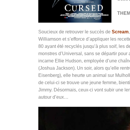
THE
Soucieux de retrouver le succès de
Scream
Williamson et s’efforce d’appliquer les recett
80 ayant été recyclés jusqu’à plus soif, les d
monstres d’Universal, sans se départir pour 
incarne Ellie Hudson, employée d’une chaîne
(Joshua Jackson). Un soir, alors qu’elle ren
Eisenberg), elle heurte un animal sur Mulholla
de celui-ci se trouve une jeune femme, bient
Jimmy. Désormais, ceux-ci vont subir une le
autour d’eux…