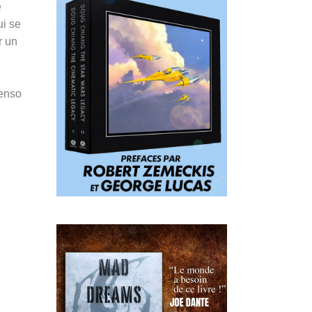
e
ui se
r un
Penso