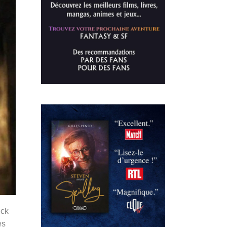
ick
es