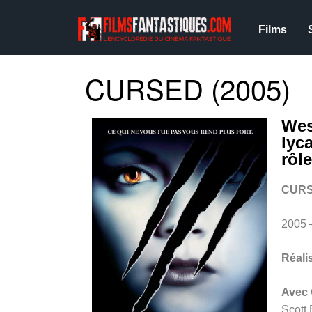
Films
CURSED (2005)
Wes
lyc
rôl
CUR
2005 
Réali
Avec
Scott 