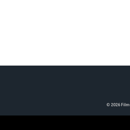
©
2026 Films