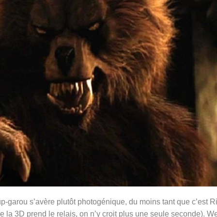
p-garou s’avère plutôt photogénique, du moins tant que c’est R
e la 3D prend le relais, on n’y croit plus une seule seconde). W