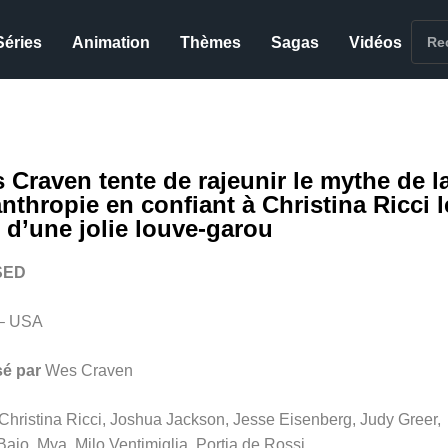
Séries
Animation
Thèmes
Sagas
Vidéos
 Craven tente de rajeunir le mythe de l
anthropie en confiant à Christina Ricci l
e d’une jolie louve-garou
SED
– USA
sé par
Wes Craven
Christina Ricci, Joshua Jackson, Jesse Eisenberg, Judy Greer,
Baio, Mya, Milo Ventimiglia, Portia de Rossi