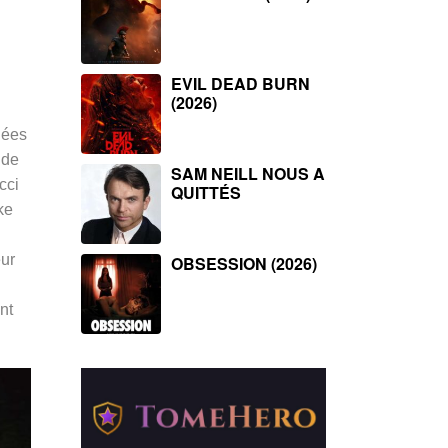
EVIL DEAD BURN
(2026)
nées
 de
SAM NEILL NOUS A
cci
QUITTÉS
ke
eur
OBSESSION (2026)
nt