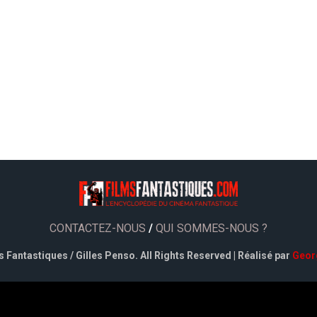
CONTACTEZ-NOUS
/
QUI SOMMES-NOUS ?
 Fantastiques / Gilles Penso. All Rights Reserved | Réalisé par
Geor