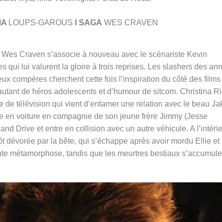
MA
LOUPS-GAROUS
I SAGA
WES CRAVEN
, Wes Craven s’associe à nouveau avec le scénariste Kevin
es qui lui valurent la gloire à trois reprises. Les slashers des an
eux compères cherchent cette fois l’inspiration du côté des films
autant de héros adolescents et d’humour de sitcom. Christina Ri
 de télévision qui vient d’entamer une relation avec le beau Ja
tre en voiture en compagnie de son jeune frère Jimmy (Jesse
nd Drive et entre en collision avec un autre véhicule. A l’intéri
ôt dévorée par la bête, qui s’échappe après avoir mordu Ellie et
nte métamorphose, tandis que les meurtres bestiaux s’accumule