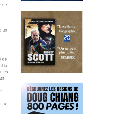
e de
d’un
 de
nd la
nutes
tif
e
i
 cru