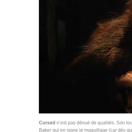
Cursed
n’est pas dénué de qualités. Son lou
Baker qui en signe le maquillage (car dès qu