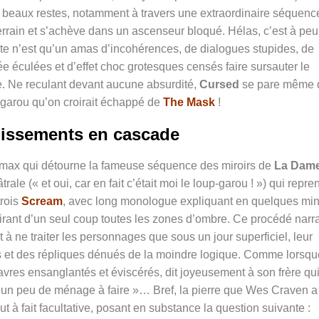
e beaux restes, notamment à travers une extraordinaire séquenc
rain et s’achève dans un ascenseur bloqué. Hélas, c’est à peu
este n’est qu’un amas d’incohérences, de dialogues stupides, de
 éculées et d’effet choc grotesques censés faire sursauter le
e. Ne reculant devant aucune absurdité,
Cursed
se pare même 
-garou qu’on croirait échappé de
The Mask
!
issements en cascade
 climax qui détourne la fameuse séquence des miroirs de
La Dame
trale (« et oui, car en fait c’était moi le loup-garou ! ») qui repre
trois
Scream
, avec long monologue expliquant en quelques mi
irant d’un seul coup toutes les zones d’ombre. Ce procédé narra
 ne traiter les personnages que sous un jour superficiel, leur
 et des répliques dénués de la moindre logique. Comme lorsqu
avres ensanglantés et éviscérés, dit joyeusement à son frère qu
 j’ai un peu de ménage à faire »… Bref, la pierre que Wes Craven a
ut à fait facultative, posant en substance la question suivante :