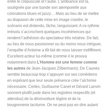
entre le crépuscule et l’aube. L’ambiance est là,
soulignée par une bande son atemporelle aux
colorations blues et jazzy… Mais au lieu de se mettre
au diapason de cette mise en image ciselée, le
scénario est distendu,
lâche, languissant. A ce rythme
irrésolu s’accrochent quelques incohérences qui
rendent l’adhésion du spectateur très relative. De fait,
au lieu de nous passionner ou du moins nous intriguer,
l’enquête d’Antoine a tôt fait de nous laisser indifférent.
Excellent acteur lui-même (comme il le prouva
notamment dans
L’Homme est une femme comme
les autres
de Jean-Jacques Zilbermann), De Caunes
semble beaucoup trop s’appuyer sur ses comédiens
en espérant que leur seule présence crée l’alchimie
nécessaire. Certes, Guillaume Canet et Gérard Lanvin
sonnent plutôt juste dans les registres respectifs (et
attendus) de la désinvolture légère et de la
bougonnerie taciturne. On ne peut pas en dire autant