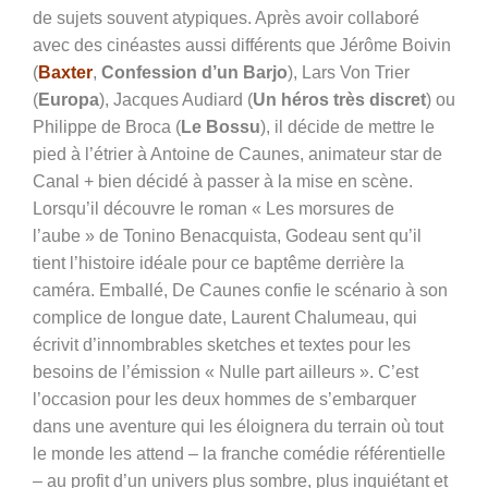
de sujets souvent atypiques. Après avoir collaboré
avec des cinéastes aussi différents que Jérôme Boivin
(
Baxter
,
Confession d’un Barjo
), Lars Von Trier
(
Europa
), Jacques Audiard (
Un héros très discret
) ou
Philippe de Broca (
Le Bossu
), il décide de mettre le
pied à l’étrier à Antoine de Caunes, animateur star de
Canal + bien décidé à passer à la mise en scène.
Lorsqu’il découvre le roman « Les morsures de
l’aube » de Tonino Benacquista, Godeau sent qu’il
tient l’histoire idéale pour ce baptême derrière la
caméra. Emballé, De Caunes confie le scénario à son
complice de longue date, Laurent Chalumeau, qui
écrivit d’innombrables sketches et textes pour les
besoins de l’émission « Nulle part ailleurs ». C’est
l’occasion pour les deux hommes de s’embarquer
dans une aventure qui les éloignera du terrain où tout
le monde les attend – la franche comédie référentielle
– au profit d’un univers plus sombre, plus inquiétant et