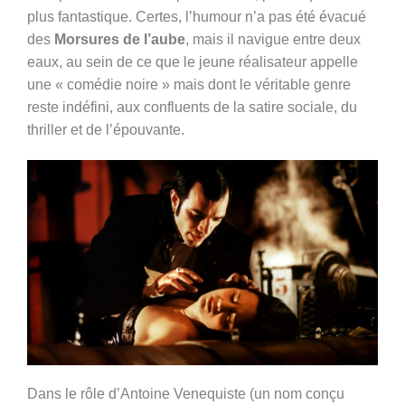
plus fantastique. Certes, l’humour n’a pas été évacué
des
Morsures de l’aube
, mais il navigue entre deux
eaux, au sein de ce que le jeune réalisateur appelle
une « comédie noire » mais dont le véritable genre
reste indéfini, aux confluents de la satire sociale, du
thriller et de l’épouvante.
Dans le rôle d’Antoine Venequiste (un nom conçu