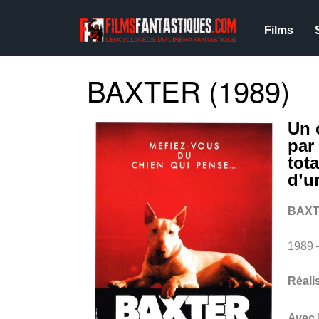
Films
BAXTER (1989)
Un 
par
tot
d’u
BAX
1989
Réali
Avec