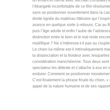
un enfant et même avec Michael Lonsdale) et
l’étrangeté inconfortable de ce film résolume
sans se positionner ouvertement dans la case
droite lignée du matériau littéraire qui l’insp
avance en quelque sorte à rebours. Car au fil
puis l’âge adulte et enfin l’aube de l’adolesce
distinction entre le bien et le mal reste encor
maléfique ? Ne s’intéresse-t-il pas au coupl
Le chien lui-même est-il intrinsèquement mau
la distanciation et la froideur avec lesquell
considération manichéenne. Tous deux sont 
spectateur les déteste et s’attache à eux en m
endurer. Comment se positionner moralement 
C’est finalement la phrase finale du chien, «
appel de la nature humaine et de ses rapport