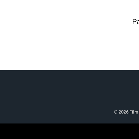
Pa
©
2026 Films