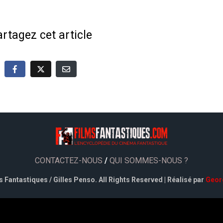
rtagez cet article
CONTACTEZ-NOUS
/
QUI SOMMES-NOUS ?
 Fantastiques / Gilles Penso. All Rights Reserved | Réalisé par
Geor