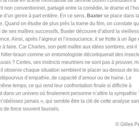
 la mise en scène minimaliste de Jérôme Boivin contribuent à
nt non conventionnel, partagé entre la comédie, le drame et l’ho
 d’un genre à part entière. En ce sens,
Baxter
se place dans l
ire. Quand on étudie de plus près la trame du film, on constate qu’
 de ses maîtres successifs, Baxter découvre d’abord la vieilless
nce. Ainsi, après l’aigreur et l’insouciance, il se frotte à un âge 
e à faire. Car Charles, son petit maître aux idées sombres, est-il
e hitler-braun comme un entomologiste décortiquerait des insect
vais ? Certes, ses instincts meurtriers ne sont pas à prouver, m
es il observe chaque situation semblent le placer au-dessus de to
dépourvus d’empathie, de capacité d’amour ou de haine. Le
ême temps, ce qui rend leur confrontation finale si difficile à
dans un univers où finalement personne n’attire la sympathie 
 n’obéissez jamais », qui semble être la clé de cette analyse sa
s de force souvent faussés.
© Gilles 