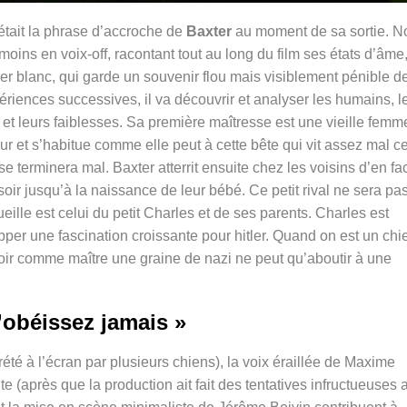
était la phrase d’accroche de
Baxter
au moment de sa sortie. N
moins en voix-off, racontant tout au long du film ses états d’âme
rier blanc, qui garde un souvenir flou mais visiblement pénible d
périences successives, il va découvrir et analyser les humains, l
t leurs faiblesses. Sa première maîtresse est une vieille femm
ur et s’habitue comme elle peut à cette bête qui vit assez mal c
 se terminera mal. Baxter atterrit ensuite chez les voisins d’en fa
soir jusqu’à la naissance de leur bébé. Ce petit rival ne sera pa
eille est celui du petit Charles et de ses parents. Charles est
lopper une fascination croissante pour hitler. Quand on est un chi
voir comme maître une graine de nazi ne peut qu’aboutir à une
’obéissez jamais »
rété à l’écran par plusieurs chiens), la voix éraillée de Maxime
 (après que la production ait fait des tentatives infructueuses 