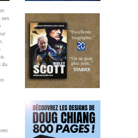
on
, ses
e
eur
e,
e
ce,
s du
en
avec