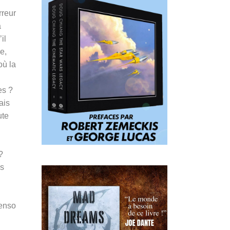
rreur
a
il
e,
où la
es ?
ais
ute
?
ns
Penso