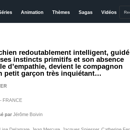
Séries
Animation
Thèmes
Sagas
Vidéos
chien redoutablement intelligent, guidé
 ses instincts primitifs et son absence
ale d’empathie, devient le compagnon
n petit garçon très inquiétant…
TER
 – FRANCE
sé par
Jérôme Boivin
Lise Delamare, Jean Mercure, Jacques Spiesser, Catherine Fer