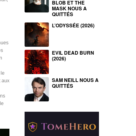
BLOB ET THE
MASK NOUS A
QUITTÉS
L’ODYSSÉE (2026)
nues
es
EVIL DEAD BURN
(2026)
n
 le
SAM NEILL NOUS A
t aux
QUITTÉS
ans
le