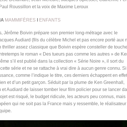
Paul Roussillon et la voix de Maxime Leroux
MA
MAMMIFÈRES
I
ENFANTS
s, Jérôme Boivin prépare son premier long-métrage avec le
acques Audiard (fils du célèbre Michel et pas encore porté aux 
un thriller assez classique que Boivin espère consteller de touch
ntretemps le roman
« Des tueurs pas comme les autres » de Ke
ême s’il est publié dans la collection « Série Noire », il sort du
ette série et ne se rattache à vrai dire à aucun genre connu. Si
ssance, comme l’indique le titre, ces derniers échappent en effe
ien et d’un petit garçon. Séduit par la plume de Ken Greenhall,
t Audiard de laisser tomber leur film policier pour se lancer d
rojet est risqué, le budget ridicule, les acteurs peu connus, mais 
opéen qui ne soit pas la France mais y ressemble, le réalisateur
équipe.