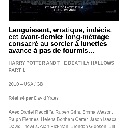
Languissant, erratique, indécis,
cet avant-dernier long-métrage
consacré au sorcier à lunettes
avance à pas de fourmis…
HARRY POTTER AND THE DEATHLY HALLOWS:
PART 1
2010 – USA / GB
Réalisé par
David Yates
Avec
Daniel Radcliffe, Rupert Grint, Emma Watson,
Ralph Fiennes, Helena Bonham Carter, Jason Isaacs,
David Thewlis, Alan Rickman, Brendan Gleeson, Bill