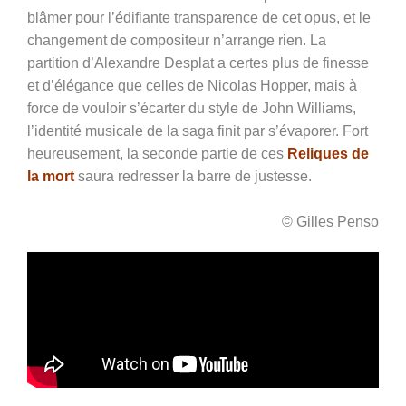
blâmer pour l’édifiante transparence de cet opus, et le
changement de compositeur n’arrange rien. La
partition d’Alexandre Desplat a certes plus de finesse
et d’élégance que celles de Nicolas Hopper, mais à
force de vouloir s’écarter du style de John Williams,
l’identité musicale de la saga finit par s’évaporer. Fort
heureusement, la seconde partie de ces
Reliques de
la mort
saura redresser la barre de justesse.
© Gilles Penso