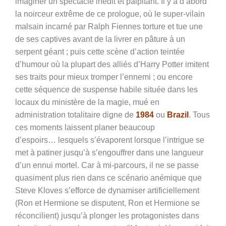
imaginer un spectacle inédit et palpitant. Il y a d’abord
la noirceur extrême de ce prologue, où le super-vilain
malsain incarné par Ralph Fiennes torture et tue une
de ses captives avant de la livrer en pâture à un
serpent géant ; puis cette scène d’action teintée
d’humour où la plupart des alliés d’Harry Potter imitent
ses traits pour mieux tromper l’ennemi ; ou encore
cette séquence de suspense habile située dans les
locaux du ministère de la magie, mué en
administration totalitaire digne de
1984
ou
Brazil
. Tous
ces moments laissent planer beaucoup
d’espoirs… lesquels s’évaporent lorsque l’intrigue se
met à patiner jusqu’à s’engouffrer dans une langueur
d’un ennui mortel. Car à mi-parcours, il ne se passe
quasiment plus rien dans ce scénario anémique que
Steve Kloves s’efforce de dynamiser artificiellement
(Ron et Hermione se disputent, Ron et Hermione se
réconcilient) jusqu’à plonger les protagonistes dans