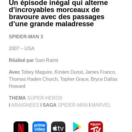
Un épisode inégal qui alterne
d'incroyables morceaux de
bravoure avec des passages
d'une grande maladresse
SPIDER-MAN 3
2007 – USA
Réalisé par
Sam Raimi
Avec
Tobey Maguire, Kirsten Dunst, James Franco,
Thomas Haden Church, Topher Grace, Bryce Dallas
Howard
THEMA
SUPER-HEROS
I
ARAIGNEES
I
SAGA
SPIDER-MAN
I
MARVEL