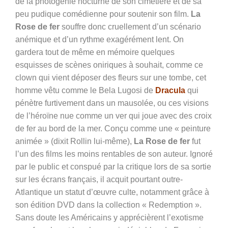
de la photogénie nocturne de son cimetière et de sa
peu pudique comédienne pour soutenir son film.
La
Rose de fer
souffre donc cruellement d’un scénario
anémique et d’un rythme exagérément lent. On
gardera tout de même en mémoire quelques
esquisses de scènes oniriques à souhait, comme ce
clown qui vient déposer des fleurs sur une tombe, cet
homme vêtu comme le Bela Lugosi de
Dracula
qui
pénètre furtivement dans un mausolée, ou ces visions
de l’héroïne nue comme un ver qui joue avec des croix
de fer au bord de la mer. Conçu comme une « peinture
animée » (dixit Rollin lui-même),
La Rose de fer
fut
l’un des films les moins rentables de son auteur. Ignoré
par le public et conspué par la critique lors de sa sortie
sur les écrans français, il acquit pourtant outre-
Atlantique un statut d’œuvre culte, notamment grâce à
son édition DVD dans la collection « Redemption ».
Sans doute les Américains y apprécièrent l’exotisme