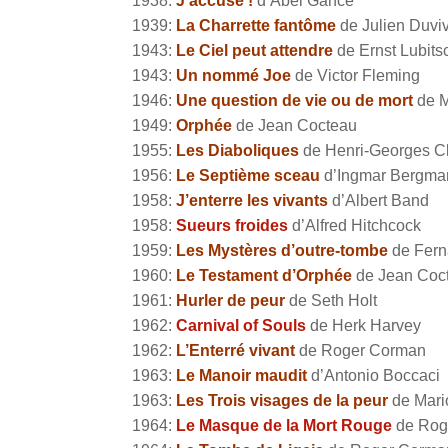
1938:
J’accuse !
d’Abel Gance
1939:
La Charrette fantôme
de Julien Duviv
1943:
Le Ciel peut attendre
de Ernst Lubits
1943:
Un nommé Joe
de Victor Fleming
1946:
Une question de vie ou de mort
de M
1949:
Orphée
de Jean Cocteau
1955:
Les Diaboliques
de Henri-Georges C
1956:
Le Septième sceau
d’Ingmar Bergma
1958:
J’enterre les vivants
d’Albert Band
1958:
Sueurs froides
d’Alfred Hitchcock
1959:
Les Mystères d’outre-tombe
de Fer
1960:
Le Testament d’Orphée
de Jean Coc
1961:
Hurler de peur
de Seth Holt
1962:
Carnival of Souls
de Herk Harvey
1962:
L’Enterré vivant
de Roger Corman
1963:
Le Manoir maudit
d’Antonio Boccaci
1963:
Les Trois visages de la peur
de Mari
1964:
Le Masque de la Mort Rouge
de Rog