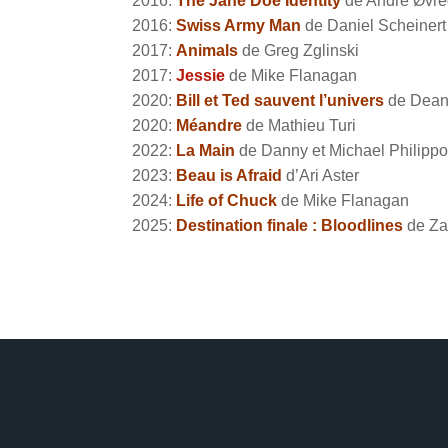
2016:
The Jane Doe Identity
de André Øvre
2016:
Swiss Army Man
de Daniel Scheinert
2017:
Animals
de Greg Zglinski
2017:
Jessie
de Mike Flanagan
2020:
Bill et Ted sauvent l’univers
de Dean 
2020:
Méandre
de Mathieu Turi
2022:
La Main
de Danny et Michael Philipp
2023:
Beau is Afraid
d’Ari Aster
2
024:
Life of Chuck
de Mike Flanagan
2025:
Destination finale : Bloodlines
de Za