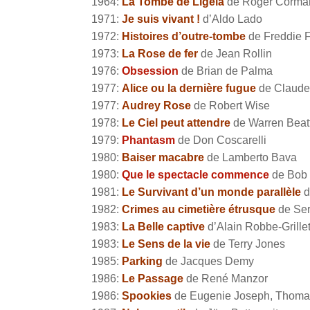
1964:
La Tombe de Ligeia
de Roger Corma
1971:
Je suis vivant !
d’Aldo Lado
1972:
Histoires d’outre-tombe
de Freddie F
1973:
La Rose de fer
de Jean Rollin
1976:
Obsession
de Brian de Palma
1977:
Alice ou la dernière fugue
de Claude
1977:
Audrey Rose
de Robert Wise
1978:
Le Ciel peut attendre
de Warren Beatt
1979:
Phantasm
de Don Coscarelli
1980:
Baiser macabre
de Lamberto Bava
1980:
Que le spectacle commence
de Bob
1981:
Le Survivant d’un monde parallèle
d
1982:
Crimes au cimetière étrusque
de Ser
1983:
La Belle captive
d’Alain Robbe-Grille
1983:
Le Sens de la vie
de Terry Jones
1985:
Parking
de Jacques Demy
1986:
Le Passage
de René Manzor
1986:
Spookies
de Eugenie Joseph, Thomas