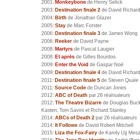
2001:
Monkeybone
de Henry Selick
2003:
Destination finale 2
de David Richard 
2004:
Birth
de Jonathan Glazer
2005:
Stay
de Marc Forster
2006:
Destination finale 3
de James Wong
2006:
Reeker
de David Payne
2008:
Martyrs
de Pascal Laugier
2008:
Et après
de Gilles Bourdos
2009:
Enter the Void
de Gaspar Noé
2009:
Destination finale 4
de David Richard
2011:
Destination finale 5
de Steven Quale
2011:
Source Code
de Duncan Jones
2012:
ABC of Death
par 26 réalisateurs
2012:
The Theatre Bizarre
de Douglas Buck
Kasten, Tom Savini et Richard Stanley
2014:
ABCs of Death 2
par 26 réalisateurs
2014:
It Follows
de David Robert Mitchell
2015:
Liza the Fox-Fairy
de Karoly Ujj Mes