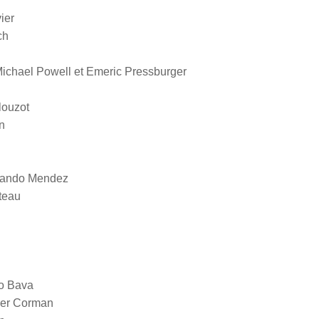
ier
ch
ichael Powell et Emeric Pressburger
louzot
n
nando Mendez
teau
o Bava
er Corman