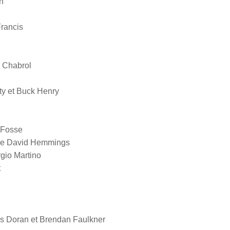
n
rancis
 Chabrol
y et Buck Henry
 Fosse
e David Hemmings
gio Martino
t
 Doran et Brendan Faulkner