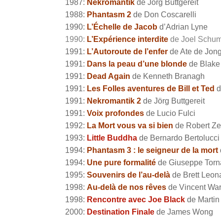
1987:
Nekromantik
de Jörg Buttgereit
1988:
Phantasm 2
de Don Coscarelli
1990:
L’Échelle de Jacob
d’Adrian Lyne
1990:
L’Expérience interdite
de Joel Schu
1991:
L’Autoroute de l’enfer
de Ate de Jon
1991:
Dans la peau d’une blonde
de Blake
1991:
Dead Again
de Kenneth Branagh
1991:
Les Folles aventures de Bill et Ted
d
1991:
Nekromantik 2
de Jörg Buttgereit
1991:
Voix profondes
de Lucio Fulci
1992:
La Mort vous va si bien
de Robert Z
1993:
Little Buddha
de Bernardo Bertolucci
1994:
Phantasm 3 : le seigneur de la mort
1994:
Une pure formalité
de Giuseppe Torn
1995:
Souvenirs de l’au-delà
de Brett Leon
1998:
Au-delà de nos rêves
de Vincent Wa
1998:
Rencontre avec Joe Black
de Martin
2000:
Destination Finale
de James Wong