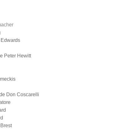
macher
g
 Edwards
e Peter Hewitt
emeckis
de Don Coscarelli
atore
ard
rd
 Brest