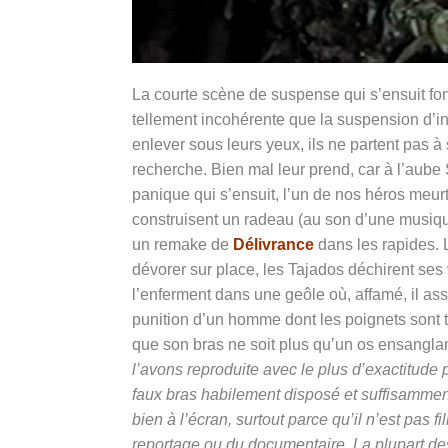
La courte scène de suspense qui s’ensuit fon
tellement incohérente que la suspension d’in
enlever sous leurs yeux, ils ne partent pas à 
recherche. Bien mal leur prend, car à l’aub
panique qui s’ensuit, l’un de nos héros meu
construisent un radeau (au son d’une musique f
un remake de
Délivrance
dans les rapides. L
dévorer sur place, les Tajados déchirent ses v
l’enferment dans une geôle où, affamé, il assi
punition d’un homme dont les poignets sont t
que son bras ne soit plus qu’un os ensangla
l’avons reproduite avec le plus d’exactitude 
faux bras habilement disposé et suffisamment e
bien à l’écran, surtout parce qu’il n’est pas
reportage ou du documentaire. La plupart des