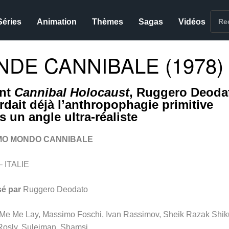
Séries
Animation
Thèmes
Sagas
Vidéos
DE CANNIBALE (1978)
nt
Cannibal Holocaust
, Ruggero Deoda
rdait déjà l’anthropophagie primitive
s un angle ultra-réaliste
MO MONDO CANNIBALE
– ITALIE
sé par
Ruggero Deodato
Me Me Lay, Massimo Foschi, Ivan Rassimov, Sheik Razak Shiku
Rosly, Suleiman, Shamsi