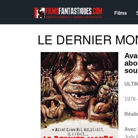
Films
LE DERNIER MON
Ava
abo
sou
ULTI
1978 
Réali
Avec
Judy 