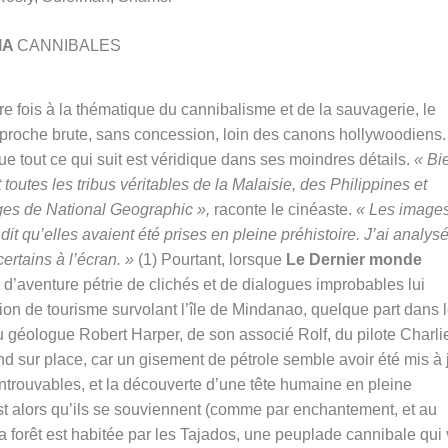
MA
CANNIBALES
re fois à la thématique du cannibalisme et de la sauvagerie, le
roche brute, sans concession, loin des canons hollywoodiens
e tout ce qui suit est véridique dans ses moindres détails.
« Bi
toutes les tribus véritables de la Malaisie, des Philippines et
ages de National Geographic »,
raconte le cinéaste.
« Les image
dit qu’elles avaient été prises en pleine préhistoire. J’ai analys
ertains à l’écran. »
(1) Pourtant, lorsque
Le Dernier monde
d’aventure pétrie de clichés et de dialogues improbables lui
on de tourisme survolant l’île de Mindanao, quelque part dans 
 géologue Robert Harper, de son associé Rolf, du pilote Charlie
d sur place, car un gisement de pétrole semble avoir été mis à 
introuvables, et la découverte d’une tête humaine en pleine
st alors qu’ils se souviennent (comme par enchantement, et au
la forêt est habitée par les Tajados, une peuplade cannibale qui 