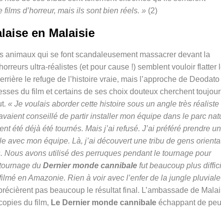
films d’horreur, mais ils sont bien réels. »
(2)
laise en Malaisie
es animaux qui se font scandaleusement massacrer devant la
orreurs ultra-réalistes (et pour cause !) semblent vouloir flatter 
errière le refuge de l’histoire vraie, mais l’approche de Deodato
esses du film et certains de ses choix douteux cherchent toujour
ut.
«
Je voulais aborder cette histoire sous un angle très réaliste
avaient conseillé de partir installer mon équipe dans le parc nat
 été déjà été tournés. Mais j’ai refusé. J’ai préféré prendre un
iale avec mon équipe. Là, j’ai découvert une tribu de gens orient
. Nous avons utilisé des perruques pendant le tournage pour
e tournage du
Dernier monde cannibale
fut beaucoup plus diffic
 filmé en Amazonie. Rien à voir avec l’enfer de la jungle pluviale
pprécièrent pas beaucoup le résultat final. L’ambassade de Malai
opies du film,
Le Dernier monde cannibale
échappant de peu