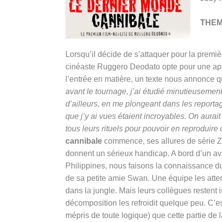
THE
Lorsqu’il décide de s’attaquer pour la premiè
cinéaste Ruggero Deodato opte pour une app
l’entrée en matière, un texte nous annonce qu
avant le tournage, j’ai étudié minutieusement 
d’ailleurs, en me plongeant dans les report
que j’y ai vues étaient incroyables. On aurait 
tous leurs rituels pour pouvoir en reproduire c
cannibale
commence, ses allures de série Z 
donnent un sérieux handicap. A bord d’un avi
Philippines, nous faisons la connaissance du
de sa petite amie Swan. Une équipe les atten
dans la jungle. Mais leurs collègues restent 
décomposition les refroidit quelque peu. C’e
mépris de toute logique) que cette partie de 