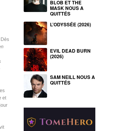
BLOB ET THE
MASK NOUS A
QUITTÉS
L’ODYSSÉE (2026)
. Dès
en
EVIL DEAD BURN
(2026)
s
é
SAM NEILL NOUS A
QUITTÉS
les
 et
jour
vit