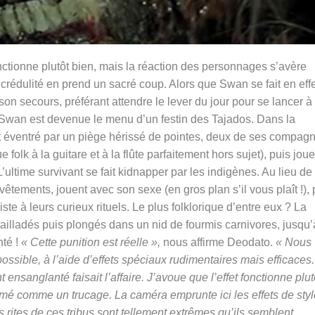
ctionne plutôt bien, mais la réaction des personnages s’avère
crédulité en prend un sacré coup. Alors que Swan se fait en effe
son secours, préférant attendre le lever du jour pour se lancer à
e Swan est devenue le menu d’un festin des Tajados. Dans la
rt éventré par un piège hérissé de pointes, deux de ses compag
olk à la guitare et à la flûte parfaitement hors sujet), puis joue
’ultime survivant se fait kidnapper par les indigènes. Au lieu de 
êtements, jouent avec son sexe (en gros plan s’il vous plaît !), 
ste à leurs curieux rituels. Le plus folklorique d’entre eux ? La
ailladés puis plongés dans un nid de fourmis carnivores, jusqu’
nté !
« Cette punition est réelle »,
nous affirme Deodato.
« Nous
possible, à l’aide d’effets spéciaux rudimentaires mais efficaces
nsanglanté faisait l’affaire. J’avoue que l’effet fonctionne plut
 filmé comme un trucage. La caméra emprunte ici les effets de sty
 rites de ces tribus sont tellement extrêmes qu’ils semblent