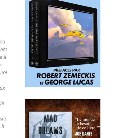
les
 est
s à
 »
urel
aux
ile
sie
 à