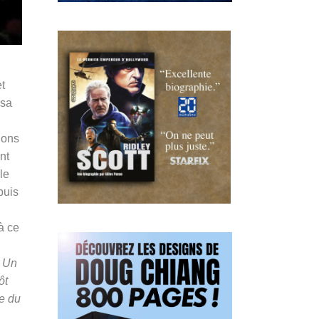
t
 sa
nons
nt
le
puis
à ce
. Un
ôt
le du