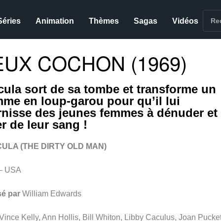
Séries
Animation
Thèmes
Sagas
Vidéos
EUX COCHON (1969)
cula sort de sa tombe et transforme un
me en loup-garou pour qu’il lui
rnisse des jeunes femmes à dénuder et
r de leur sang !
ULA (THE DIRTY OLD MAN)
– USA
sé par
William Edwards
Vince Kelly, Ann Hollis, Bill Whiton, Libby Caculus, Joan Pucket