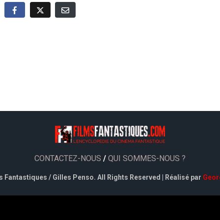
CONTACTEZ-NOUS
/
QUI SOMMES-NOUS ?
 Fantastiques / Gilles Penso. All Rights Reserved | Réalisé par
Geor