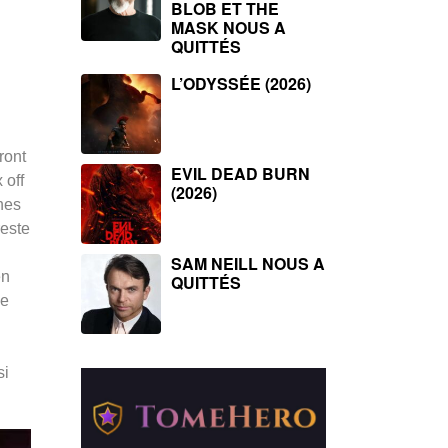
BLOB ET THE
MASK NOUS A
QUITTÉS
L’ODYSSÉE (2026)
ront
EVIL DEAD BURN
 off
(2026)
nes
reste
SAM NEILL NOUS A
en
QUITTÉS
me
si