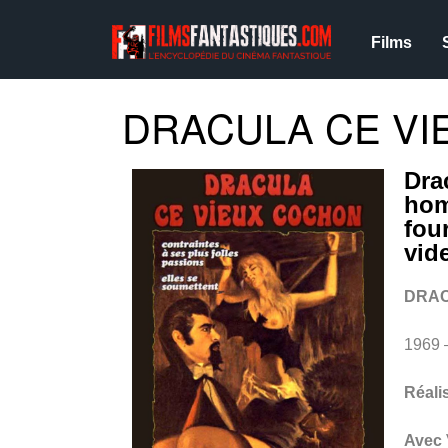
Films
DRACULA CE VI
Dra
hom
fou
vide
DRAC
1969 
Réali
Avec