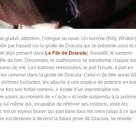
gratuit, attention, l’intrigue se noue. Un homme (Billy Whitton
be par hasard sur la grotte de Dracula qui se présente sous le
ité déjà présent dans
Le Fils de Dracula
). Aussitôt, le vampire
tête de lion. Désormais, le malheureux se transforme chaque soi
er de rire. Les babines retroussées, le poil hirsute, il part en
s ramener dans la grotte de Dracula. Celui-ci (le titre aurait d
es victimes hurlantes, les attache à une espèce de potence en boi
e fois son forfait commis, il éclate d’un interminable rire
ve-souris au moment de « l’acte » et reste suspendu à la poitrin
ou lui-même qui, incapable de réfréner ses instincts, viole les
, c’est un joyeux boxon qui part dans tous les sens jusqu’à ce qu
e est destinée à devenir la future proie de Dracula, se révolte