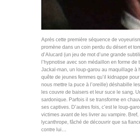
Après cette première séquence de voyeurisme 
promène dans un coin perdu du désert et tom
d’Alucard (un jeu de mot d’une grande subtil
l’hypnotise avec son médaillon en forme de 
Jackal-man, un loup-garou au maquillage à hurl
quête de jeunes femmes qu’il kidnappe pour le
nous mettre la puce à l’oreille) déshabille l
les couvre de baisers et leur suce le sang. Un
sardonique. Parfois il se transforme en chau
ses captives. D’autres fois, c’est le loup-gar
victimes avant de les livrer au vampire. Bref
lycanthrope, fâché de découvrir que sa fiancé
contre lui…