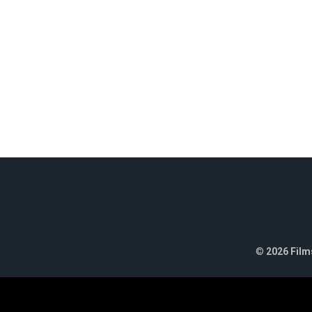
©
2026 Films