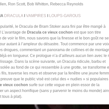
llen, Ron Scott, Bob Whitton, Rebecca Reynolds
MA
DRACULA
I
VAMPIRES
I
LOUPS-GAROUS
popularité, le Dracula de Bram Stoker aura fini par être mangé à
 ! L’avantage de
Dracula ce vieux cochon
est que son titre
de voir le film, nous savons que la finesse et le bon goût ne se
ur autant à l’ampleur du désastre. Tout commence par une voix
lles drogues, commentant un panorama de collines et de montag
déjà en longueur. Ce prologue n’a d’ailleurs aucun lien avec le 
mplissage. Dans la scène suivante, un Dracula ridicule, barbu et
 isolée au fond de ce qui ressemble à une grotte, se transforme 
fils, traverse les murs et observe par la fenêtre une jeune fem
 preuve que le public visé est celui des « nudies » si populaires
ce vieux cochon
surfe sur cette vogue en plein essor de la
ver un aspect horrifique (sans y parvenir le moins du monde) ain
tous à plat).