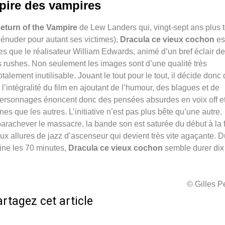
pire des vampires
eturn of the Vampire
de Lew Landers qui, vingt-sept ans plus t
dénuder pour autant ses victimes),
Dracula ce vieux cochon
es
es que le réalisateur William Edwards, animé d’un bref éclair de
es rushes. Non seulement les images sont d’une qualité très
talement inutilisable. Jouant le tout pour le tout, il décide donc
’intégralité du film en ajoutant de l’humour, des blagues et de
 personnages énoncent donc des pensées absurdes en voix off et
es que les autres. L’initiative n’est pas plus bête qu’une autre.
r parachever le massacre, la bande son est saturée du début à la 
x allures de jazz d’ascenseur qui devient très vite agaçante. D
ine les 70 minutes,
Dracula ce vieux cochon
semble durer dix 
© Gilles 
rtagez cet article