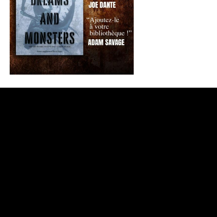
CONTACTEZ-NOUS
/
QUI SOMMES-NOUS ?
©
2026 Films Fantastiques / Gilles Penso. All Rights Reserved |
Réalisé par
Georges Jabbour