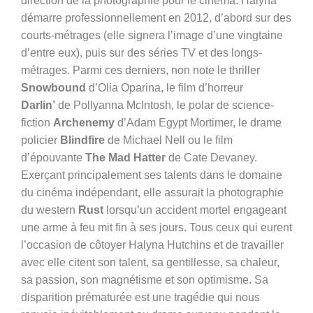
direction de la photographie pour le cinéma. Halyna
démarre professionnellement en 2012, d’abord sur des
courts-métrages (elle signera l’image d’une vingtaine
d’entre eux), puis sur des séries TV et des longs-
métrages. Parmi ces derniers, non note le thriller
Snowbound
d’Olia Oparina, le film d’horreur
Darlin’
de Pollyanna McIntosh, le polar de science-
fiction
Archenemy
d’Adam Egypt Mortimer, le drame
policier
Blindfire
de Michael Nell ou le film
d’épouvante
The Mad Hatter
de Cate Devaney.
Exerçant principalement ses talents dans le domaine
du cinéma indépendant, elle assurait la photographie
du western
Rust
lorsqu’un accident mortel engageant
une arme à feu mit fin à ses jours. Tous ceux qui eurent
l’occasion de côtoyer Halyna Hutchins et de travailler
avec elle citent son talent, sa gentillesse, sa chaleur,
sa passion, son magnétisme et son optimisme. Sa
disparition prématurée est une tragédie qui nous