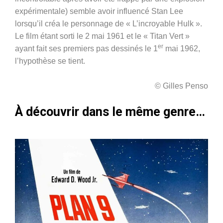
expérimentale) semble avoir influencé Stan Lee
lorsqu’il créa le personnage de « L’incroyable Hulk ».
Le film étant sorti le 2 mai 1961 et le « Titan Vert »
er
ayant fait ses premiers pas dessinés le 1
mai 1962,
l’hypothèse se tient.
© Gilles Penso
À découvrir dans le même genre…