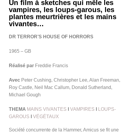
Un film à sketches qui mêle les
vampires, les loups-garous, les
plantes meurtrières et les mains
vivantes…
DR TERROR’S HOUSE OF HORRORS
1965 – GB
Réalisé par
Freddie Francis
Avec
Peter Cushing, Christopher Lee, Alan Freeman,
Roy Castle, Neil Mac Callum, Donald Sutherland,
Michael Gough
THEMA
MAINS VIVANTES
I
VAMPIRES
I
LOUPS-
GAROUS
I
VÉGÉTAUX
Société concurrente de la Hammer, Amicus se fit une