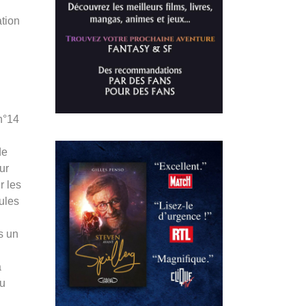
ation
n°14
de
ur
r les
cules
s un
à
au