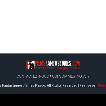
CONTACTEZ-NOUS
/
QUI SOMMES-NOUS ?
 Fantastiques / Gilles Penso. All Rights Reserved | Réalisé par
Geor