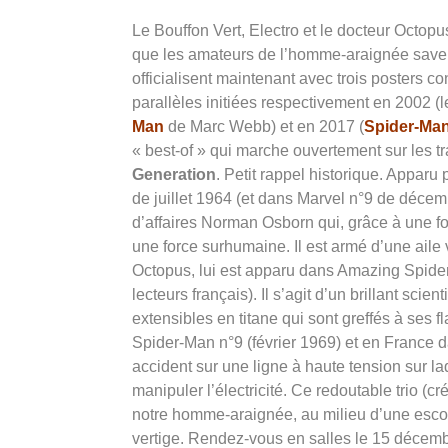
Le Bouffon Vert, Electro et le docteur Octopu
que les amateurs de l’homme-araignée saven
officialisent maintenant avec trois posters c
parallèles initiées respectivement en 2002 (
Man
de Marc Webb) et en 2017 (
Spider-Ma
« best-of » qui marche ouvertement sur les
Generation
. Petit rappel historique. Appar
de juillet 1964 (et dans Marvel n°9 de déce
d’affaires Norman Osborn qui, grâce à une 
une force surhumaine. Il est armé d’une aile
Octopus, lui est apparu dans Amazing Spider
lecteurs français). Il s’agit d’un brillant sci
extensibles en titane qui sont greffés à ses
Spider-Man n°9 (février 1969) et en France da
accident sur une ligne à haute tension sur laqu
manipuler l’électricité. Ce redoutable trio (c
notre homme-araignée, au milieu d’une escou
vertige. Rendez-vous en salles le 15 décemb