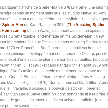
s partagent l’affiche de
Spider-Man No Way Home
, une inform
t déjà depuis un moment mais que les studios Marvel et Sony
onsacrés chacun à un des célèbres super-vilains. Les trois sagas
le
Spider-Man
de Sam Raimi), en 2012 (
The Amazing Spider-
n Homecoming
de Jon Watts) fusionnent ainsi en un épisode
 traces du remarquable long-métrage animé
Spider-Man : New
u pour la première fois aux Etats-Unis dans Amazing Spider-Man 
mbre 1970 en France), le Bouffon Vert est l’ambitieux homme
formule chimique développée par son laboratoire Oscorp, possè
 volante et d’une sacoche pleine de bombes-citrouilles. Le docte
-Man n°3 en juillet 1963 (et dans Fantask n°7 en août 1969 pou
entifique, Otto Octavius, qui contrôle mentalement les quatre tenta
 flancs. Quant à Electro, il débarque en Amérique dans Amazing
ns Marvel n°4 (juillet 1970). Son vrai nom est Matt Dillon. Aprè
elle il travaille, il possède le pouvoir de stocker, libérer et
réé par Stan Lee et Steve Ditko) va donc donner du fil à retordre 
ade de guest-stars traversant divers univers parallèles jusqu’
re pour en savoir plus.