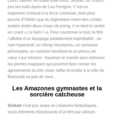
(John Steiner, en totale roue libre). Sinbad, lui, a donc
pris les traits épais de Lou Ferrigno. C’est un
bagarreur costaud à la force colossale, bien plus
proche d’Obélix que du légendaire marin des contes
arabes (entre deux coups de poing, il se tient le ventre
en criant « j’ai faim ! »). Pour couronner le tout, le film
l’affuble d’un équipage parfaitement improbable : un
nain hyperactif, un viking moustachu, un samouraï
philosophe, un cuisinier trouillard et un prince joli
cœur. Leur mission : traverser le monde pour retrouver
les pierres magiques qui pourront faire cesser les
agissements du très vilain Jaffar et rendre à la ville de
Bassorah sa joie de vivre…
Les A
mazones gymnastes et la
sorcière catcheuse
Sinbad
n’est pas avare en créatures fantastiques,
seuls éléments réjouissants d’un film par ailleurs