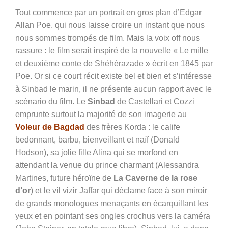
Tout commence par un portrait en gros plan d’Edgar
Allan Poe, qui nous laisse croire un instant que nous
nous sommes trompés de film. Mais la voix off nous
rassure : le film serait inspiré de la nouvelle « Le mille
et deuxième conte de Shéhérazade » écrit en 1845 par
Poe. Or si ce court récit existe bel et bien et s’intéresse
à Sinbad le marin, il ne présente aucun rapport avec le
scénario du film. Le
Sinbad
de Castellari et Cozzi
emprunte surtout la majorité de son imagerie au
Voleur de Bagdad
des frères Korda : le calife
bedonnant, barbu, bienveillant et naïf (Donald
Hodson), sa jolie fille Alina qui se morfond en
attendant la venue du prince charmant (Alessandra
Martines, future héroïne de
La Caverne de la rose
d’or
) et le vil vizir Jaffar qui déclame face à son miroir
de grands monologues menaçants en écarquillant les
yeux et en pointant ses ongles crochus vers la caméra