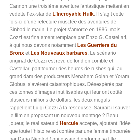
Cannon une troisième aventure fantastique mettant en
vedette l’ex-star de
L’Incroyable Hulk
. Il s’agit cette
fois-ci d’une relecture musclée des aventures de
Sinbad le marin. Le projet s’amorce en 1986, mais
Cozzi est finalement remplacé par Enzo G. Castellari,
à qui nous devons notamment
Les Guerriers du
Bronx
et
Les Nouveaux barbares
. Le scénario
original de Cozzi est revu de fond en comble et
Castellari part tourner des heures de rushes qui, au
grand dam des producteurs Menahem Golan et Yoram
Globus, s’avèrent catastrophiques. Désespérés par
ces tonnes d’images inutilisables qui leur ont coûté
plusieurs millions de dollars, les deux moguls
rappellent Luigi Cozzi à la rescousse. Saurait-il sauver
le film en proposant un nouveau montage ? Beau
joueur, le réalisateur d’
Hercule
accepte, ajoutant l’idée
que toute l’histoire est contée par une femme (incarnée
par Daria Nicolodi) qui essaie d’endormir sa fille.