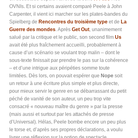
OVNIs.
Et si certains avaient comparé Peele
à John
Carpenter, il vient ici marcher sur les plates-bandes du
Spielberg de
Rencontres du
t
roisième
t
ype
et de
La
Guerre des
m
ondes
.
Après
Get Out
,
unanimement
salué par la critique et le public, son second film
Us
avait été plus fra
î
chement accueilli, probablement
à
cause d’u
n scénario se voulant trop malin
–
dont le
sous-texte finissait par prendre le pas sur la cohérence
–
et
d’
une intrigue aux péripéties somme toute
limitées. Dès lors, on pouvait espérer que
Nope
soit
un retour à une écriture plus simple et
plus
directe,
pour mieux servir le genre en se débarrassant du petit
péché
de vanité de son auteur, un peu trop vite
consacré «
n
ouveau
m
aître du genre » par la presse
(mais aussi
et
surtout par les attachés de presse
d
’
Universal). Hélas, Peele bombe encore un peu plus
le torse et
,
d’après ses propres déclarations, a voulu
livrer une réflexion sur la notion de spectacle