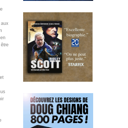
re
s aux
n
 en
 être
et
lus
ir
e