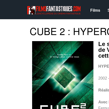
Films
CUBE 2 : HYPER
Le 
de 
cet
HYPE
2002 
Réali
Avec
Fergu