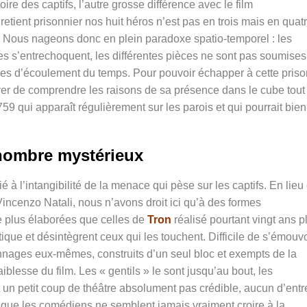
re des captifs, l’autre grosse différence avec le film
retient prisonnier nos huit héros n’est pas en trois mais en quat
». Nous nageons donc en plein paradoxe spatio-temporel : les
es s’entrechoquent, les différentes pièces ne sont pas soumise
es d’écoulement du temps. Pour pouvoir échapper à cette priso
er de comprendre les raisons de sa présence dans le cube tout
9 qui apparaît régulièrement sur les parois et qui pourrait bien
nombre mystérieux
é à l’intangibilité de la menace qui pèse sur les captifs. En lieu 
incenzo Natali, nous n’avons droit ici qu’à des formes
 plus élaborées que celles de
Tron
réalisé pourtant vingt ans p
atique et désintègrent ceux qui les touchent. Difficile de s’émouvo
nnages eux-mêmes, construits d’un seul bloc et exempts de la
iblesse du film. Les « gentils » le sont jusqu’au bout, les
 un petit coup de théâtre absolument pas crédible, aucun d’entr
 que les comédiens ne semblent jamais vraiment croire à la