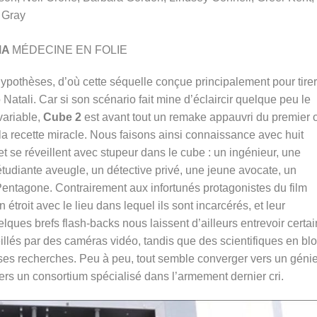
 Gray
MA
MÉDECINE EN FOLIE
 hypothèses, d’où cette séquelle conçue principalement pour tirer
Natali. Car si son scénario fait mine d’éclaircir quelque peu le
variable,
Cube 2
est avant tout un remake appauvri du premier 
 la recette miracle. Nous faisons ainsi connaissance avec huit
t se réveillent avec stupeur dans le cube : un ingénieur, une
étudiante aveugle, un détective privé, une jeune avocate, un
entagone. Contrairement aux infortunés protagonistes du film
étroit avec le lieu dans lequel ils sont incarcérés, et leur
ues brefs flash-backs nous laissent d’ailleurs entrevoir certai
illés par des caméras vidéo, tandis que des scientifiques en bl
uses recherches. Peu à peu, tout semble converger vers un géni
rs un consortium spécialisé dans l’armement dernier cri.