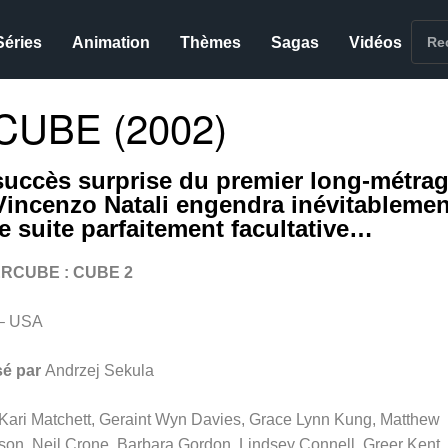
Séries
Animation
Thèmes
Sagas
Vidéos
CUBE (2002)
succès surprise du premier long-métra
Vincenzo Natali engendra inévitablemen
te suite parfaitement facultative…
RCUBE : CUBE 2
– USA
sé par
Andrzej Sekula
Kari Matchett, Geraint Wyn Davies, Grace Lynn Kung, Matthew
son, Neil Crone, Barbara Gordon, Lindsey Connell, Greer Kent,