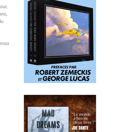
our,
ons,
du
Penso