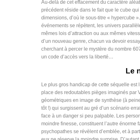
Au-delà de cet effacement du caractère aléatoi
précédent réside dans le fait que le cube qui 
dimensions, d’où le sous-titre « hypercube 
événements se répètent, les univers parallèl
mêmes lois d’attraction ou aux mêmes vitess
d’un nouveau genre, chacun va devoir essay
cherchant à percer le mystère du nombre 6075
un code d’accès vers la liberté…
Le 
Le plus gros handicap de cette séquelle est li
place des redoutables pièges imaginés par V
géométriques en image de synthèse (à peine
tôt !) qui surgissent au gré d’un scénario err
face à un danger si peu palpable. Les perso
moindre finesse, constituent l’autre énorme fa
psychopathes se révèlent d’emblée, et à part
eux ne réserve la moindre surprise. D’autant