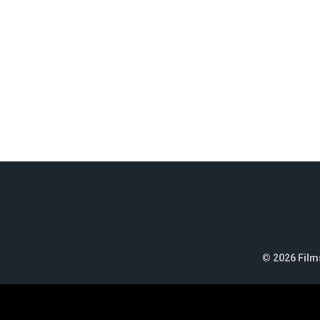
©
2026 Films