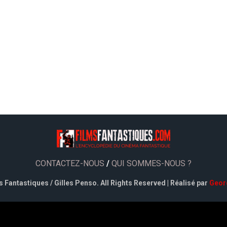
CONTACTEZ-NOUS
/
QUI SOMMES-NOUS ?
 Fantastiques / Gilles Penso. All Rights Reserved | Réalisé par
Geor