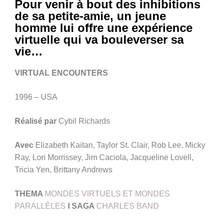
Pour venir à bout des inhibitions
de sa petite-amie, un jeune
homme lui offre une expérience
virtuelle qui va bouleverser sa
vie…
VIRTUAL ENCOUNTERS
1996 – USA
Réalisé par
Cybil Richards
Avec
Elizabeth Kaitan, Taylor St. Clair, Rob Lee, Micky
Ray, Lori Morrissey, Jim Caciola, Jacqueline Lovell,
Tricia Yen, Brittany Andrews
THEMA
MONDES VIRTUELS ET MONDES
PARALLÈLES
I SAGA
CHARLES BAND