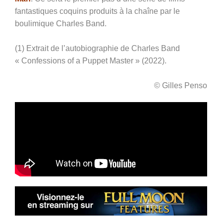
fantastiques coquins produits à la chaîne par le
boulimique Charles Band.
(1) Extrait de l’autobiographie de Charles Band
« Confessions of a Puppet Master » (2022).
© Gilles Penso