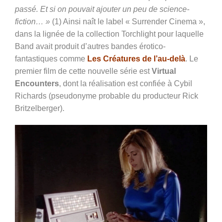
passé. Et si on pouvait ajouter un peu de science-
fiction… »
(1) Ainsi naît le label « Surrender Cinema »,
dans la lignée de la collection Torchlight pour laquelle
Band avait produit d’autres bandes érotico-
fantastiques comme
Les Créatures de l’au-delà
. Le
premier film de cette nouvelle série est
Virtual
Encounters
, dont la réalisation est confiée à Cybil
Richards (pseudonyme probable du producteur Rick
Britzelberger).