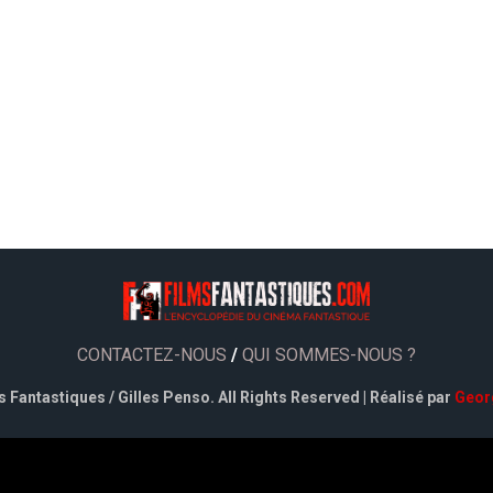
CONTACTEZ-NOUS
/
QUI SOMMES-NOUS ?
 Fantastiques / Gilles Penso. All Rights Reserved | Réalisé par
Geor