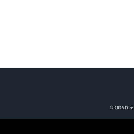
©
2026 Films