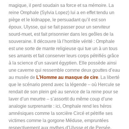
magique, il perd soudain sa force et sa mémoire. La
reine Omphale (Sylvia Lopez) lui a en effet tendu un
piège et le kidnappe, le persuadant qu’il est son
époux. Ulysse, qui se fait passer pour un serviteur
sourd-muet, est fait prisonnier dans les geôles de la
souveraine. Il découvre là l’horrible vérité : Omphale
est une sorte de mante religieuse qui tue un à un tous
ses amants et fait conserver leurs corps pétrifiés grâce
à la science d’un savant égyptien. Elle possède ainsi
une caverne qui ressemble comme deux gouttes d’eau
au musée de
L’Homme au masque de cire
. La liberté
que le scénario prend avec la légende – où Hercule se
rendait de son plein gré au service de la reine pour se
laver d’un meurtre – s’assortit du même coup d’une
analogie surprenante : ici, Omphale rend les héros
amnésiques comme la sorcière Circé et pétrifie ses
victimes comme la gorgone Méduse, empruntées
respectivement aux mythes d’Ulysse et de Persée.