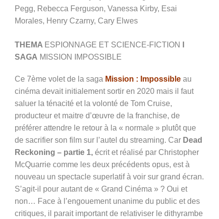
Pegg, Rebecca Ferguson, Vanessa Kirby, Esai
Morales, Henry Czarny, Cary Elwes
THEMA
ESPIONNAGE ET SCIENCE-FICTION
I
SAGA
MISSION IMPOSSIBLE
Ce 7ème volet de la saga
Mission
: Impossible
au
cinéma devait initialement sortir en 2020 mais il faut
saluer la ténacité et la volonté de Tom Cruise,
producteur et maitre d’œuvre de la franchise, de
préférer attendre le retour à la « normale » plutôt que
de sacrifier son film sur l’autel du
s
treaming. Car
Dead
Reckoning –
p
artie 1,
écrit et réalisé par Christopher
McQuarrie comme les deux précédents opus, est à
nouveau un spectacle superlatif à voir sur grand écran.
S’agit-il pour autant de « Grand Cinéma »
? Oui et
non… Face à l’engouement unanime du public et des
critiques, il parait important de relativiser le dithyrambe