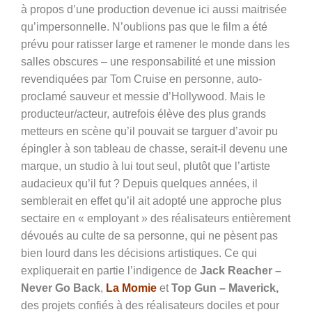
à propos d’une production devenue ici aussi maitrisée
qu’impersonnelle. N’oublions pas que le film a été
prévu pour ratisser large et ramener le monde dans les
salles obscures – une responsabilité et une mission
revendiquées par Tom Cruise en personne, auto-
proclamé sauveur et messie d’Hollywood. Mais le
producteur/acteur, autrefois élève des plus grands
metteurs en scène qu’il pouvait se targuer d’avoir pu
épingler à son tableau de chasse, serait-il devenu une
marque, un studio à lui tout seul, plutôt que l’artiste
audacieux qu’il fut
? Depuis quelques années, il
semblerait en effet qu’il ait adopté une approche plus
sectaire en « employant » des réalisateurs entièrement
dévoués au culte de sa personne, qui ne pèsent pas
bien lourd dans les décisions artistiques. Ce qui
expliquerait en partie l’indigence de
Jack Reacher –
Never
G
o
B
ack
,
La Momie
et
Top Gun – Maverick,
des projets confiés à des réalisateurs dociles et pour