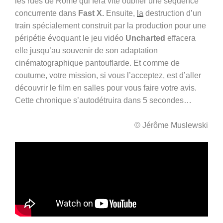
les rues de Rome qui fera vite oublier une séquence
concurrente dans
Fast X.
Ensuite,
la
destruction d’un
train spécialement construit par la production pour une
péripétie évoquant le jeu vidéo
Uncharted
effacera
elle jusqu’au souvenir
de
son adaptation
cinématographique pantouflarde. Et comme de
coutume, votre mission, si vous l’acceptez, est d’aller
découvrir le film en salles pour vous faire votre avis.
Cette chronique s’autodétruira dans 5 secondes…
© Jérôme Muslewski