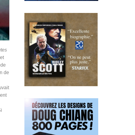
utes
et
 de
en de
uvait
ient
Si