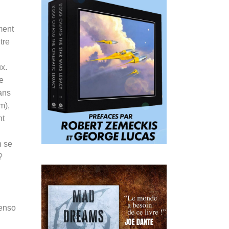
ment
tre
ux.
e
dans
m),
nt
n se
?
Penso