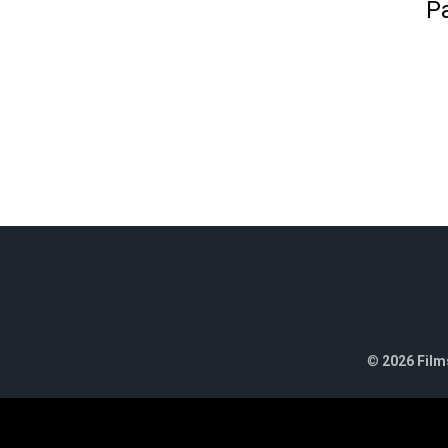
Pa
©
2026 Films