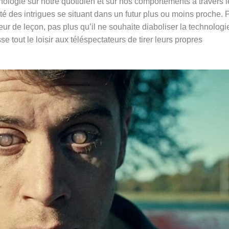
nologie sur notre quotidien et sur nos comportements à travers l
ité des intrigues se situant dans un futur plus ou moins proche. 
ur de leçon, pas plus qu’il ne souhaite diaboliser la technologi
 tout le loisir aux téléspectateurs de tirer leurs propres