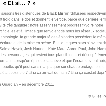
« Et si… ? »
s saisons très distendues de
Black Mirror
(diffusées respective
froid dans le dos et donnent le vertige, parce que derrière le fil
lité très tangible : notre asservissement progressif (voire notre
tificielles et à l’image que renvoient de nous les réseaux socia
’anthologie, la grande majorité des épisodes possèdent le mêm
’écriture et de la mise en scène. Et si quelques stars s’invitent 
 (Salma Hayek, Josh Hartnett, Kate Mara, Aaron Paul, John Ham
té des personnages qui restent tous plausibles… et désespéréme
éformant. Lorsqu’un épisode s’achève et que l’écran devient noir,
houette, qu’il peut sans mal plaquer sur chaque protagoniste e
 c’était possible ? Et si ça arrivait demain ? Et si ça existait déjà 
The Guardian » en décembre 2011.
© Gilles 