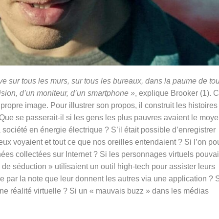
rouve sur tous les murs, sur tous les bureaux, dans la paume de to
lévision, d’un moniteur, d’un smartphone »
, explique Brooker (1). C
propre image. Pour illustrer son propos, il construit les histoires
. Que se passerait-il si les gens les plus pauvres avaient le moy
société en énergie électrique ? S’il était possible d’enregistrer
ux voyaient et tout ce que nos oreilles entendaient ? Si l’on po
nées collectées sur Internet ? Si les personnages virtuels pouva
de séduction » utilisaient un outil high-tech pour assister leurs
gie par la note que leur donnent les autres via une application ? 
ne réalité virtuelle ? Si un « mauvais buzz » dans les médias