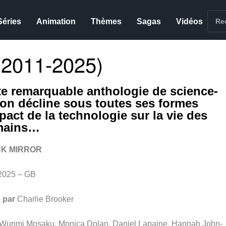
Séries
Animation
Thèmes
Sagas
Vidéos
2011-2025)
te remarquable anthologie de science-
tion décline sous toutes ses formes
mpact de la technologie sur la vie des
mains…
K MIRROR
2025 – GB
 par
Charlie Brooker
Wunmi Mosaku, Monica Dolan, Daniel Lapaine, Hannah John-