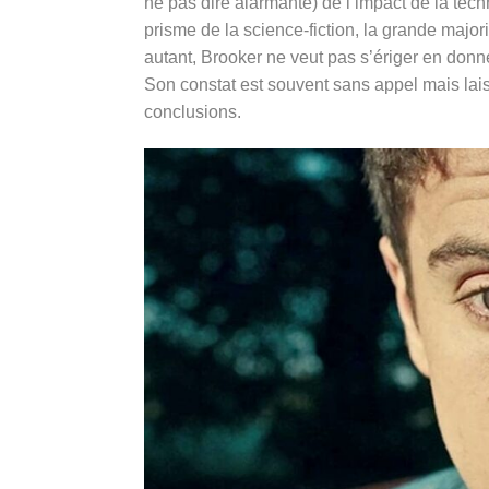
ne pas dire alarmante) de l’impact de la tech
prisme de la science-fiction, la grande major
autant, Brooker ne veut pas s’ériger en donne
Son constat est souvent sans appel mais laisse
conclusions.