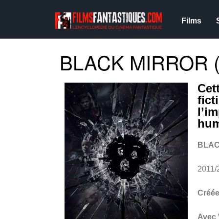
Films
BLACK MIRROR (
Cet
fic
l’i
hu
BLAC
2011/
Créée
Avec