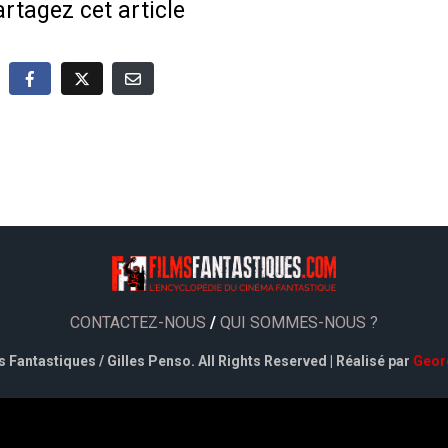
rtagez cet article
CONTACTEZ-NOUS
/
QUI SOMMES-NOUS ?
 Fantastiques / Gilles Penso. All Rights Reserved | Réalisé par
Geor