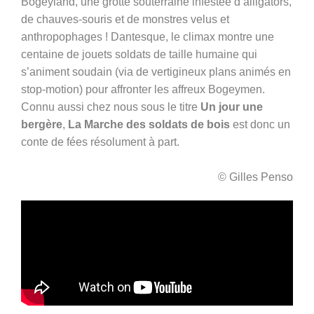
Bogeyland, une grotte souterraine infestée
d’alligators,
de chauves-souris et de monstres velus et
anthropophages ! Dantesque, le climax montre une
centaine de jouets soldats de taille humaine qui
s’animent soudain (via de vertigineux plans animés en
stop-motion) pour affronter les affreux Bogeymen.
Connu aussi chez nous sous le titre
Un jour une
bergère
,
La Marche des soldats de bois
est donc un
conte de fées résolument à part.
© Gilles Penso