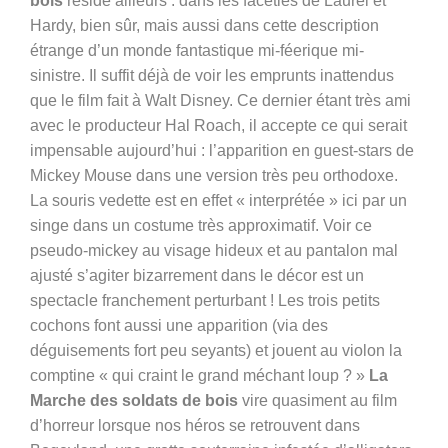
bois
réside ailleurs : dans les facéties de Laurel et
Hardy, bien sûr, mais aussi dans cette description
étrange d’un monde fantastique mi-féerique mi-
sinistre. Il suffit déjà de voir les emprunts inattendus
que le film fait à Walt Disney. Ce dernier étant très ami
avec le producteur Hal Roach, il accepte ce qui serait
impensable aujourd’hui : l’apparition en guest-stars de
Mickey Mouse dans une version très peu orthodoxe.
La souris vedette est en effet « interprétée » ici par un
singe dans un costume très approximatif. Voir ce
pseudo-mickey au visage hideux et au pantalon mal
ajusté s’agiter bizarrement dans le décor est un
spectacle franchement perturbant ! Les trois petits
cochons font aussi une apparition (via des
déguisements fort peu seyants) et jouent au violon la
comptine « qui craint le grand méchant loup ? »
La
Marche des soldats de bois
vire quasiment au film
d’horreur lorsque nos héros se retrouvent dans