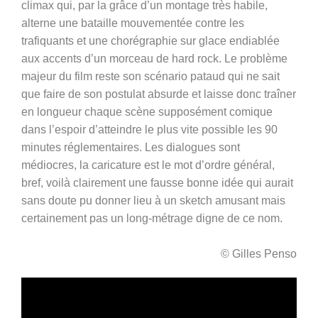
climax qui, par la grâce d’un montage très habile,
alterne une bataille mouvementée contre les
trafiquants et une chorégraphie sur glace endiablée
aux accents d’un morceau de hard rock. Le problème
majeur du film reste son scénario pataud qui ne sait
que faire de son postulat absurde et laisse donc traîner
en longueur chaque scène supposément comique
dans l’espoir d’atteindre le plus vite possible les 90
minutes réglementaires. Les dialogues sont
médiocres, la caricature est le mot d’ordre général,
bref, voilà clairement une fausse bonne idée qui aurait
sans doute pu donner lieu à un sketch amusant mais
certainement pas un long-métrage digne de ce nom.
© Gilles Penso