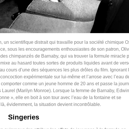
 un scientifique distrait qui travaille pour la société chimique O
vence, sous les encouragements enthousiastes de son patron, Oliv
n des chimpanzés de Barnaby, qui va trouver la formule miracle 
mixe au hasard toutes sortes de produits liquides avant de vers
au cours d’une des séquences les plus drôles du film. Ignorant 
 concoction expérimentale sur lui-même et l’arrose avec l’eau de
se comporter comme un jeune homme de 20 ans et passe la jour
ois Laurel (Marilyn Monroe). Lorsque la femme de Barnaby, Edwi
onne », elle en boit à son tour avec l’eau de la fontaine et se
là, évidemment, la situation devient incontrôlable.
Singeries