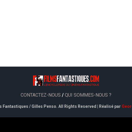
CONTACTEZ-NOUS
/
QUI SOMMES-NOUS ?
 Fantastiques / Gilles Penso. All Rights Reserved | Réalisé par
Geor