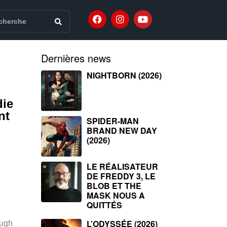
Dernières news
NIGHTBORN (2026)
die
nt
SPIDER-MAN
BRAND NEW DAY
(2026)
LE RÉALISATEUR
DE FREDDY 3, LE
BLOB ET THE
MASK NOUS A
QUITTÉS
L’ODYSSÉE (2026)
Hugh