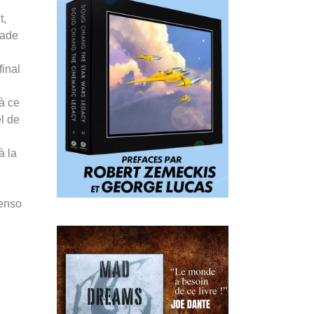
t,
pade
final
 à ce
el de
à la
Penso