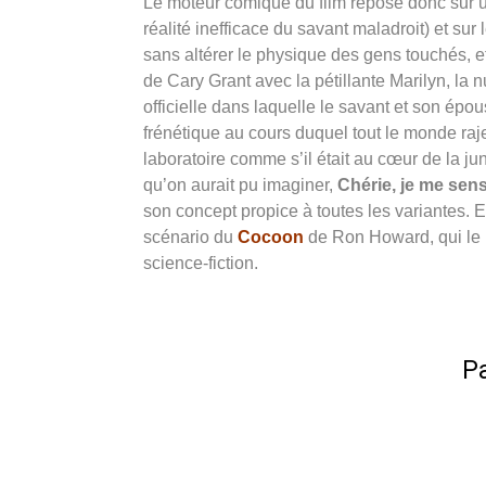
Le moteur comique du film repose donc sur un
réalité inefficace du savant maladroit) et s
sans altérer le physique des gens touchés,
de Cary Grant avec la pétillante Marilyn, la n
officielle dans laquelle le savant et son épo
frénétique au cours duquel tout le monde raj
laboratoire comme s’il était au cœur de la ju
qu’on aurait pu imaginer,
Chérie, je me sens
son concept propice à toutes les variantes. 
scénario du
Cocoon
de Ron Howard, qui le r
science-fiction.
Pa