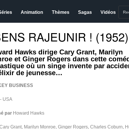
Séries
Animation
Thèmes
Sagas
Vidéos
ENS RAJEUNIR ! (1952)
ard Hawks dirige Cary Grant, Marilyn
roe et Ginger Rogers dans cette comé
tastique où un singe invente par accide
élixir de jeunesse…
EY BUSINESS
– USA
sé par
Howard Hawks
Cary Grant, Marilyn Monroe, Ginger Rogers, Charles Coburn, 