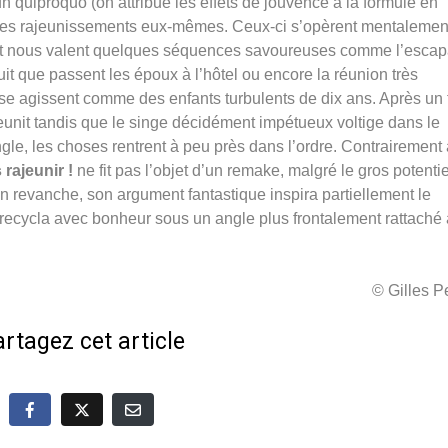
 quiproquo (on attribue les effets de jouvence à la formule en
ur les rajeunissements eux-mêmes. Ceux-ci s’opèrent mentalemen
 et nous valent quelques séquences savoureuses comme l’esca
uit que passent les époux à l’hôtel ou encore la réunion très
use agissent comme des enfants turbulents de dix ans. Après un 
eunit tandis que le singe décidément impétueux voltige dans le
ngle, les choses rentrent à peu près dans l’ordre. Contrairement
 rajeunir !
ne fit pas l’objet d’un remake, malgré le gros potenti
En revanche, son argument fantastique inspira partiellement le
ecycla avec bonheur sous un angle plus frontalement rattaché 
© Gilles 
rtagez cet article