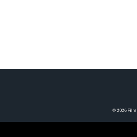
©
2026 Films