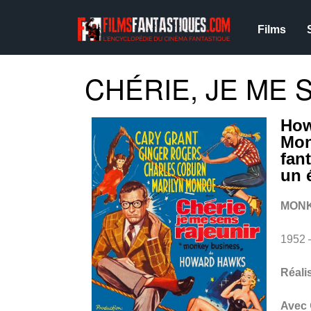
Films
CHÉRIE, JE ME S
How
Mon
fan
un 
MONK
1952 
Réali
Avec