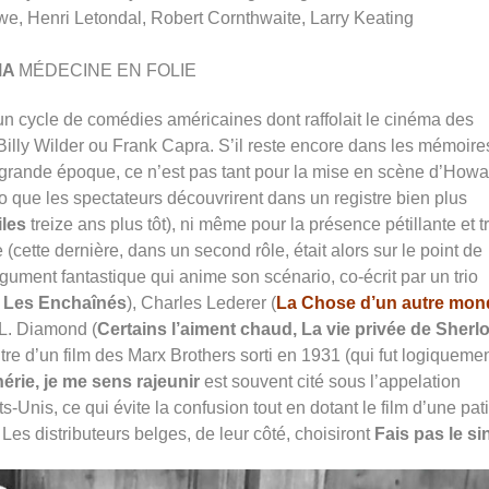
e, Henri Letondal, Robert Cornthwaite, Larry Keating
MA
MÉDECINE EN FOLIE
 un cycle de comédies américaines dont raffolait le cinéma des
illy Wilder ou Frank Capra. S’il reste encore dans les mémoire
a grande époque, ce n’est pas tant pour la mise en scène d’Howa
 que les spectateurs découvrirent dans un registre bien plus
iles
treize ans plus tôt), ni même pour la présence pétillante et t
ette dernière, dans un second rôle, était alors sur le point de
rgument fantastique qui anime son scénario, co-écrit par un trio
, Les Enchaînés
), Charles Lederer (
La Chose d’un autre mon
A.L. Diamond (
Certains l’aiment chaud, La vie privée de Sherl
itre d’un film des Marx Brothers sorti en 1931 (qui fut logiqueme
érie, je me sens rajeunir
est souvent cité sous l’appelation
s-Unis, ce qui évite la confusion tout en dotant le film d’une pat
Les distributeurs belges, de leur côté, choisiront
Fais pas le si