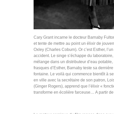
Cary Grant incarne le docteur Barnaby Fulton,
et tente de mettre au point un élixir de jou
Oxley (Charles Coburn). Or c’est Esther, l’u
accident. Le singe s’échappe du laboratoire, 
mélange dans un distributeur d’eau potable, 
frasques d’Esther, Barnaby teste sa dernière
fontaine. Le voilà qui commence bientôt à 
en ville avec la secrétaire de son patron, L
(Ginger Rogers), apprend que l’élixir « foncti
transforme en écolière farceuse… A partir de 