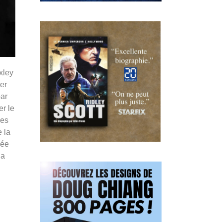
xley
er
par
er le
les
 la
née
na