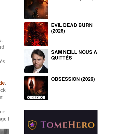
EVIL DEAD BURN
(2026)
s,
rd
SAM NEILL NOUS A
QUITTÉS
rès
OBSESSION (2026)
de
,
ock
nt
ine
nge !