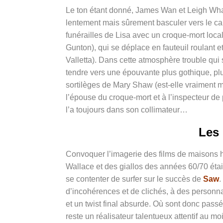
Le ton étant donné, James Wan et Leigh Whann
lentement mais sûrement basculer vers le ca
funérailles de Lisa avec un croque-mort loca
Gunton), qui se déplace en fauteuil roulant 
Valletta). Dans cette atmosphère trouble qu
tendre vers une épouvante plus gothique, plu
sortilèges de Mary Shaw (est-elle vraiment mo
l’épouse du croque-mort et à l’inspecteur de 
l’a toujours dans son collimateur…
Les
Convoquer l’imagerie des films de maisons h
Wallace et des giallos des années 60/70 éta
se contenter de surfer sur le succès de
Saw
.
d’incohérences et de clichés, à des personn
et un twist final absurde. Où sont donc passé
reste un réalisateur talentueux attentif au m