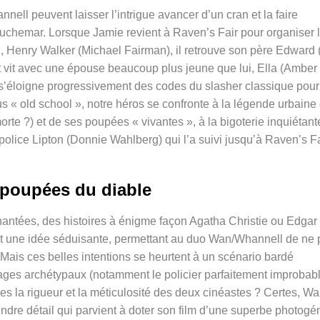
ell peuvent laisser l’intrigue avancer d’un cran et la faire
uchemar. Lorsque Jamie revient à Raven’s Fair pour organiser 
l, Henry Walker (Michael Fairman), il retrouve son père Edward
et vit avec une épouse beaucoup plus jeune que lui, Ella (Amber
i s’éloigne progressivement des codes du slasher classique pour
s « old school », notre héros se confronte à la légende urbaine
rte ?) et de ses poupées « vivantes », à la bigoterie inquiétant
police Lipton (Donnie Wahlberg) qui l’a suivi jusqu’à Raven’s Fa
 poupées du diable
antées, des histoires à énigme façon Agatha Christie ou Edgar
it une idée séduisante, permettant au duo Wan/Whannell de ne 
 Mais ces belles intentions se heurtent à un scénario bardé
ages archétypaux (notamment le policier parfaitement improbab
es la rigueur et la méticulosité des deux cinéastes ? Certes, W
oindre détail qui parvient à doter son film d’une superbe photogé