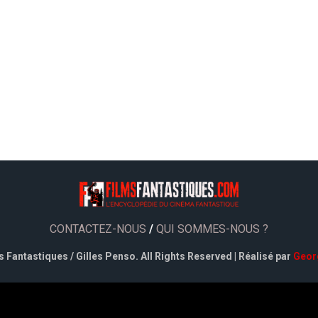
CONTACTEZ-NOUS
/
QUI SOMMES-NOUS ?
 Fantastiques / Gilles Penso. All Rights Reserved | Réalisé par
Geor