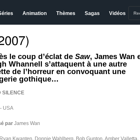
Séries
Animation
Thèmes
Sagas
Vidéos
2007)
ès le coup d’éclat de
Saw
, James Wan e
gh Whannell s’attaquent à une autre
ette de l’horreur en convoquant une
gerie gothique…
 SILENCE
– USA
sé par
James Wan
Ryan Kwanten, Donnie Wahlberg, Bob Gunton, Amber Valletta,