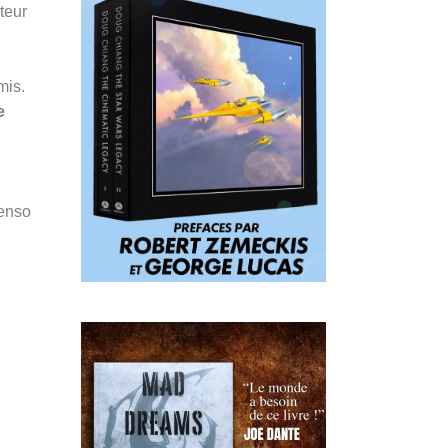
teur
mis.
e
Penso