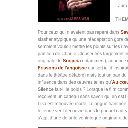
Laura
THE
Pour ceux qui n’avaient pas repéré dans
Sa
slasher atypique qu’une réadaptation gore 
semblent vouloir mettre les points sur les i 
partition de Charlie Clouser très largement i
originale de
Suspiria
notamment), annonce cla
Frissons de l’angoisse
qui sert ici d’inspi
dans le théâtre délabré) mais tout un pan d
influence dans des œuvres telles qu’
Au cœur
Silence
fait-il le poids ? Lorsque le film 
reçoivent un cadeau sans savoir qui en est 
Lisa est retrouvée morte, la langue tranchée
le jeune veuf découvre dans le paquet cade
s’agit d’une défunte ventriloque originaire de