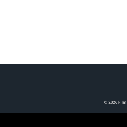
©
2026 Films