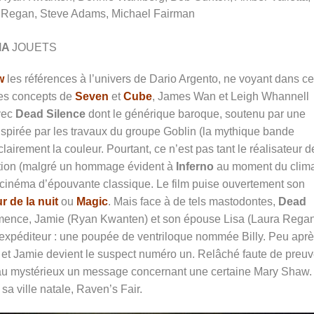
 Regan, Steve Adams, Michael Fairman
MA
JOUETS
w
les références à l’univers de Dario Argento, ne voyant dans ce
des concepts de
Seven
et
Cube
, James Wan et Leigh Whannell
avec
Dead Silence
dont le générique baroque, soutenu par une
nspirée par les travaux du groupe Goblin
(la mythique bande
irement la couleur. Pourtant, ce n’est pas tant le réalisateur d
ration (malgré un hommage évident à
Inferno
au moment du clim
u cinéma d’épouvante classique. Le film puise ouvertement son
 de la nuit
ou
Magic
. Mais face à de tels mastodontes,
Dead
commence, Jamie (Ryan Kwanten) et son épouse Lisa (Laura Rega
l’expéditeur : une poupée de ventriloque nommée Billy. Peu aprè
, et Jamie devient le suspect numéro un. Relâché faute de preuv
au mystérieux un message concernant une certaine Mary Shaw. 
 sa ville natale, Raven’s Fair.