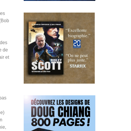
les
 (Bob
 des
e de
ir et
pas
le)
an
nie,