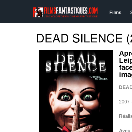
Films
DEAD SILENCE (
Apr
Lei
fac
ima
DEAD
2007 
Réali
Avec