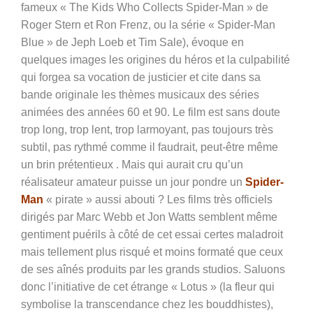
fameux « The Kids Who Collects Spider-Man » de
Roger Stern et Ron Frenz, ou la série « Spider-Man
Blue » de Jeph Loeb et Tim Sale), évoque en
quelques images les origines du héros et la culpabilité
qui forgea sa vocation de justicier et cite dans sa
bande originale les thèmes musicaux des séries
animées des années 60 et 90. Le film est sans doute
trop long, trop lent, trop larmoyant, pas toujours très
subtil, pas rythmé comme il faudrait, peut-être même
un brin prétentieux . Mais qui aurait cru qu’un
réalisateur amateur puisse un jour pondre un
Spider-
Man
« pirate » aussi abouti ? Les films très officiels
dirigés par Marc Webb et Jon Watts semblent même
gentiment puérils à côté de cet essai certes maladroit
mais tellement plus risqué et moins formaté que ceux
de ses aînés produits par les grands studios. Saluons
donc l’initiative de cet étrange « Lotus » (la fleur qui
symbolise la transcendance chez les bouddhistes),