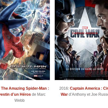
:
The Amazing Spider-Man :
2016:
Captain America : Civ
Destin d’un Héros
de Marc
War
d’Anthony et Joe Russ
Webb