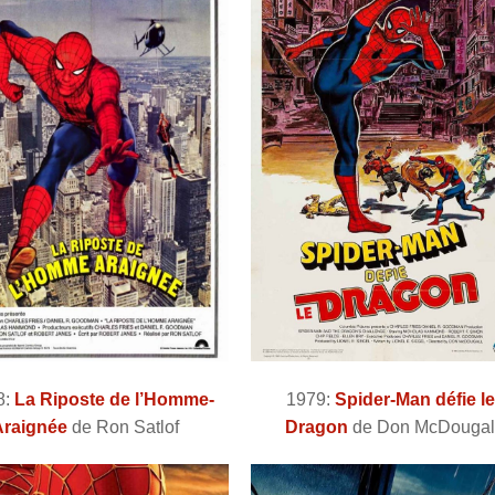
8:
La Riposte de l’Homme-
1979:
Spider-Man défie le
Araignée
de Ron Satlof
Dragon
de Don McDouga