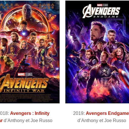
018:
Avengers : Infinity
2019:
Avengers Endgam
r
d’Anthony et Joe Russo
d’Anthony et Joe Russo