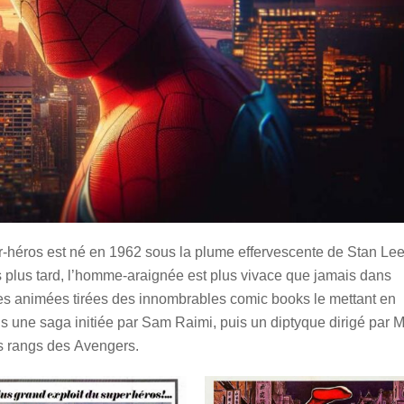
r-héros est né en 1962 sous la plume effervescente de Stan Lee
s plus tard, l’homme-araignée est plus vivace que jamais dans
ies animées tirées des innombrables comic books le mettant en
ans une saga initiée par Sam Raimi, puis un diptyque dirigé par 
s rangs des Avengers.