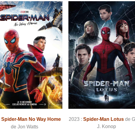
:
Spider-Man No Way Home
2023 :
Spider-Man Lotus
de
G
J. Konop
de Jon Watts