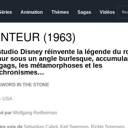
Séries
Animation
Thèmes
Sagas
Vidéos
NTEUR (1963)
studio Disney réinvente la légende du r
hur sous un angle burlesque, accumula
 gags, les métamorphoses et les
chronismes…
SWORD IN THE STONE
– USA
sé par
Wolfgang Reitherman
les voix de
Sebastian Cabot, Karl Swenson, Rickie Sorensen,