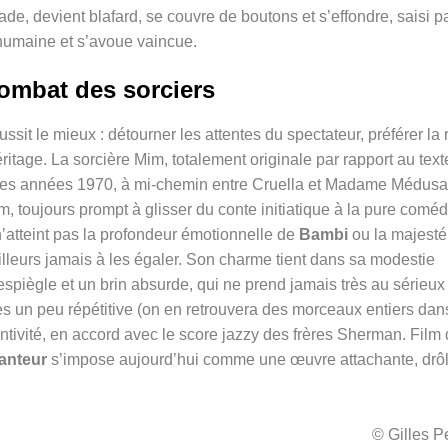
de, devient blafard, se couvre de boutons et s’effondre, saisi p
 humaine et s’avoue vaincue.
ombat des sorciers
ssit le mieux : détourner les attentes du spectateur, préférer la 
éritage. La sorcière Mim, totalement originale par rapport au text
 des années 1970, à mi-chemin entre Cruella et Madame Médusa
lm, toujours prompt à glisser du conte initiatique à la pure coméd
’atteint pas la profondeur émotionnelle de
Bambi
ou la majesté
ailleurs jamais à les égaler. Son charme tient dans sa modestie
 espiègle et un brin absurde, qui ne prend jamais très au sérieux
es un peu répétitive (on en retrouvera des morceaux entiers da
entivité, en accord avec le score jazzy des frères Sherman. Film
hanteur
s’impose aujourd’hui comme une œuvre attachante, drôl
© Gilles 