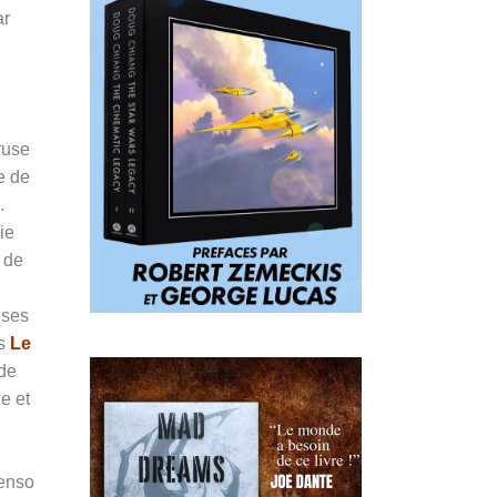
ar
ruse
e de
.
ie
 de
 ses
ns
Le
 de
e et
Penso