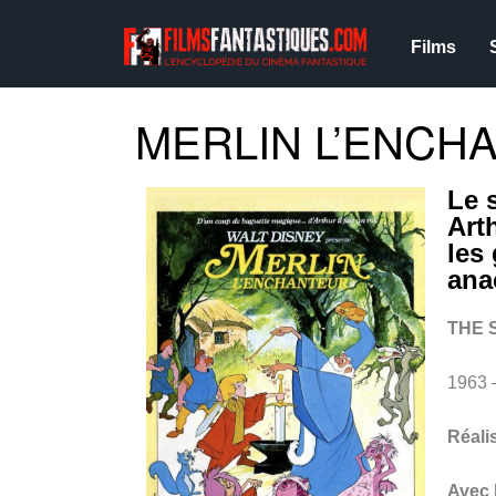
Films
MERLIN L’ENCHA
Le 
Art
les
ana
THE 
1963 
Réali
Avec 