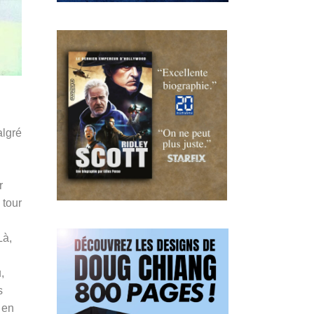
algré
r
 tour
Là,
u
,
s
 en