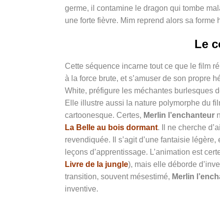
germe, il contamine le dragon qui tombe mala
une forte fièvre. Mim reprend alors sa forme
Le c
Cette séquence incarne tout ce que le film réu
à la force brute, et s’amuser de son propre h
White, préfigure les méchantes burlesques
Elle illustre aussi la nature polymorphe du fi
cartoonesque. Certes,
Merlin l’enchanteur
n
La Belle au bois dormant
. Il ne cherche d’
revendiquée. Il s’agit d’une fantaisie légère,
leçons d’apprentissage. L’animation est cert
Livre de la jungle
), mais elle déborde d’inv
transition, souvent mésestimé,
Merlin l’enc
inventive.