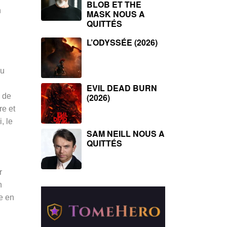
BLOB ET THE
n
MASK NOUS A
QUITTÉS
L’ODYSSÉE (2026)
du
EVIL DEAD BURN
 de
(2026)
re et
, le
SAM NEILL NOUS A
QUITTÉS
r
n
e en