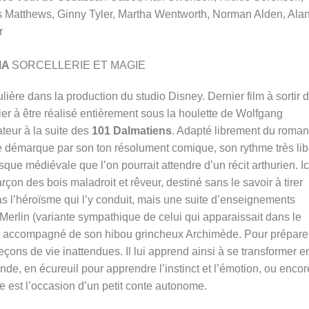
s Matthews, Ginny Tyler, Martha Wentworth, Norman Alden, Ala
r
MA
SORCELLERIE ET MAGIE
ère dans la production du studio Disney. Dernier film à sortir 
mier à être réalisé entièrement sous la houlette de Wolfgang
teur à la suite des
101 Dalmatiens
. Adapté librement du roman
 se démarque par son ton résolument comique, son rythme très lib
sque médiévale que l’on pourrait attendre d’un récit arthurien. Ici
on des bois maladroit et rêveur, destiné sans le savoir à tirer
as l’héroïsme qui l’y conduit, mais une suite d’enseignements
erlin (variante sympathique de celui qui apparaissait dans le
, accompagné de son hibou grincheux Archimède. Pour prépare
leçons de vie inattendues. Il lui apprend ainsi à se transformer e
e, en écureuil pour apprendre l’instinct et l’émotion, ou encor
e est l’occasion d’un petit conte autonome.