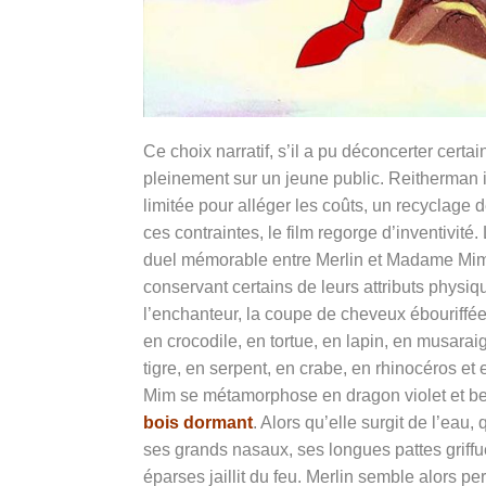
Ce choix narratif, s’il a pu déconcerter certa
pleinement sur un jeune public. Reitherman i
limitée pour alléger les coûts, un recyclag
ces contraintes, le film regorge d’inventivité
duel mémorable entre Merlin et Madame Mim.
conservant certains de leurs attributs physiqu
l’enchanteur, la coupe de cheveux ébouriffée 
en crocodile, en tortue, en lapin, en musarai
tigre, en serpent, en crabe, en rhinocéros et 
Mim se métamorphose en dragon violet et bed
bois dormant
. Alors qu’elle surgit de l’ea
ses grands nasaux, ses longues pattes griffu
éparses jaillit du feu. Merlin semble alors p