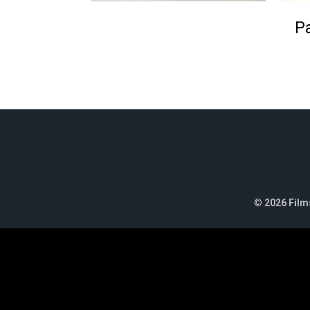
Pa
©
2026 Films