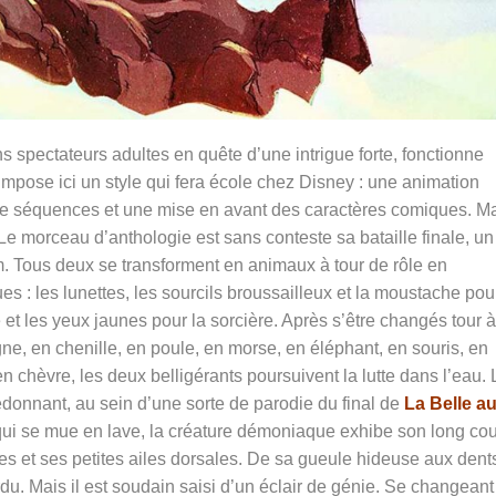
ins spectateurs adultes en quête d’une intrigue forte, fonctionne
mpose ici un style qui fera école chez Disney : une animation
e de séquences et une mise en avant des caractères comiques. M
. Le morceau d’anthologie est sans conteste sa bataille finale, un
 Tous deux se transforment en animaux à tour de rôle en
es : les lunettes, les sourcils broussailleux et la moustache pou
et les yeux jaunes pour la sorcière. Après s’être changés tour à
gne, en chenille, en poule, en morse, en éléphant, en souris, en
en chèvre, les deux belligérants poursuivent la lutte dans l’eau. 
onnant, au sein d’une sorte de parodie du final de
La Belle a
u, qui se mue en lave, la créature démoniaque exhibe son long cou
es et ses petites ailes dorsales. De sa gueule hideuse aux dent
erdu. Mais il est soudain saisi d’un éclair de génie. Se changeant