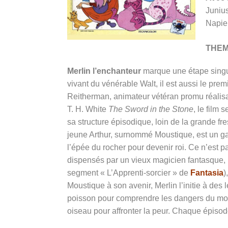
Juniu
Napie
THE
Merlin l’enchanteur
marque une étape singuli
vivant du vénérable Walt, il est aussi le pre
Reitherman, animateur vétéran promu réalisa
T. H. White
The Sword in the Stone
, le film
sa structure épisodique, loin de la grande fre
jeune Arthur, surnommé Moustique, est un garç
l’épée du rocher pour devenir roi. Ce n’est p
dispensés par un vieux magicien fantasque, M
segment « L’Apprenti-sorcier » de
Fantasia
)
Moustique à son avenir, Merlin l’initie à des 
poisson pour comprendre les dangers du mond
oiseau pour affronter la peur. Chaque épisod