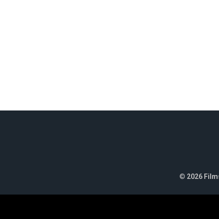
©
2026 Films