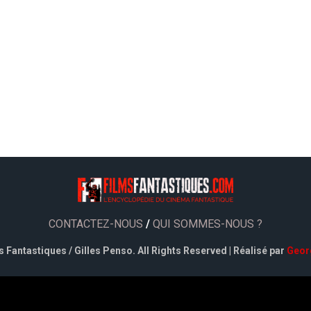
CONTACTEZ-NOUS
/
QUI SOMMES-NOUS ?
 Fantastiques / Gilles Penso. All Rights Reserved | Réalisé par
Geor