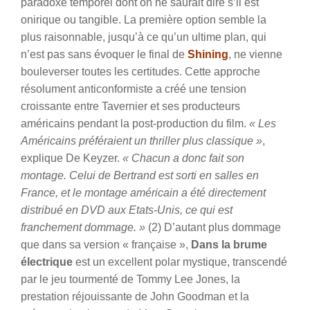
paradoxe temporel dont on ne saurait dire s’il est
onirique ou tangible. La première option semble la
plus raisonnable, jusqu’à ce qu’un ultime plan, qui
n’est pas sans évoquer le final de
Shining
, ne vienne
bouleverser toutes les certitudes. Cette approche
résolument anticonformiste a créé une tension
croissante entre Tavernier et ses producteurs
américains pendant la post-production du film.
« Les
Américains préféraient un thriller plus classique »
,
explique De Keyzer.
« Chacun a donc fait son
montage. Celui de Bertrand est sorti en salles en
France, et le montage américain a été directement
distribué en DVD aux Etats-Unis, ce qui est
franchement dommage. »
(2) D’autant plus dommage
que dans sa version « française »,
Dans la brume
électrique
est un excellent polar mystique, transcendé
par le jeu tourmenté de Tommy Lee Jones, la
prestation réjouissante de John Goodman et la