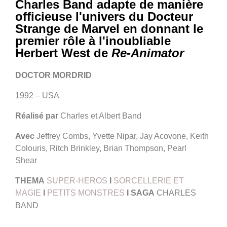
Charles Band adapte de manière
officieuse l'univers du Docteur
Strange de Marvel en donnant le
premier rôle à l'inoubliable
Herbert West de
Re-Animator
DOCTOR MORDRID
1992 – USA
Réalisé par
Charles et Albert Band
Avec
Jeffrey Combs, Yvette Nipar, Jay Acovone, Keith
Colouris, Ritch Brinkley, Brian Thompson, Pearl
Shear
THEMA
SUPER-HEROS
I
SORCELLERIE ET
MAGIE
I
PETITS MONSTRES
I SAGA
CHARLES
BAND