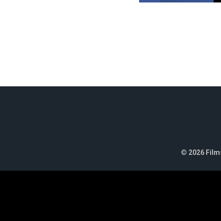
©
2026 Films