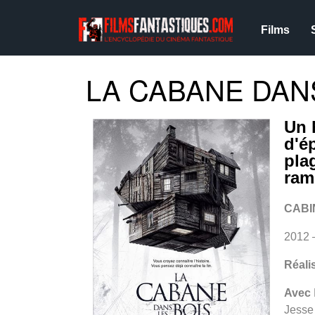
Films
LA CABANE DANS
Un 
d'é
plag
ram
CABI
2012 
Réali
Avec
Jesse 