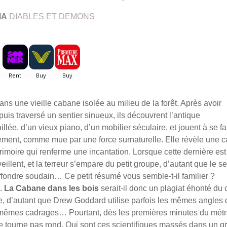
MA
DIABLES ET DEMONS
s une vieille cabane isolée au milieu de la forêt. Après avoir
uis traversé un sentier sinueux, ils découvrent l’antique
lée, d’un vieux piano, d’un mobilier séculaire, et jouent à se fa
lement, comme mue par une force surnaturelle. Elle révèle une 
grimoire qui renferme une incantation. Lorsque cette dernière est
illent, et la terreur s’empare du petit groupe, d’autant que le se
effondre soudain…
Ce petit résumé vous semble-t-il familier ?
.
La Cabane dans les bois
serait-il donc un plagiat éhonté du 
e, d’autant que Drew Goddard utilise parfois les mêmes angles 
 mêmes cadrages… Pourtant, dès les premières minutes du mét
e tourne pas rond. Qui sont ces scientifiques massés dans un g