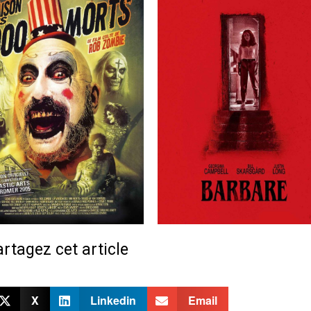
rtagez cet article
X
Linkedin
Email