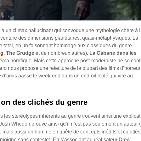
’à un climax hallucinant qui convoque une mythologie chère à 
aventure des dimensions planétaires, quasi-métaphysiques. La
ire total, en un foisonnant hommage aux classiques du genre
ng
, The Grudge
et de nombreux autres).
La Cabane dans les
inéma horrifique. Mais cette approche post-moderniste ne se con
rio nous propose une relecture de la plupart des films d’horreur
 d’amis passe le week-end dans un endroit isolé qui vire au
tion des clichés du genre
s les stéréotypes inhérents au genre trouvent ainsi une explicat
, Josh Whedon prouve ainsi qu’il n’est pas seulement un auteur (
nt, mais aussi un homme en quête de concepts inédits et culottés
moigne sans conteste). En s’associant au réalisateur Drew