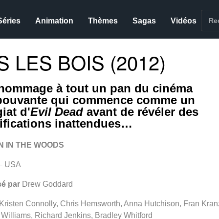
Séries
Animation
Thèmes
Sagas
Vidéos
 LES BOIS (2012)
hommage à tout un pan du cinéma
pouvante qui commence comme un
iat d'
Evil Dead
avant de révéler des
ifications inattendues…
N IN THE WOODS
– USA
sé par
Drew Goddard
Kristen Connolly, Chris Hemsworth, Anna Hutchison, Fran Kran
Williams, Richard Jenkins, Bradley Whitford