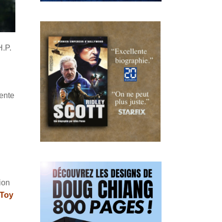
H.P.
tente
ion
Toy