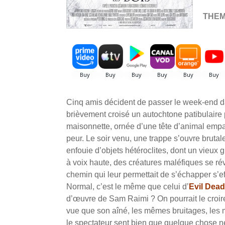
THE
Cinq amis décident de passer le week-end dan
brièvement croisé un autochtone patibulaire p
maisonnette, ornée d’une tête d’animal empail
peur. Le soir venu, une trappe s’ouvre bruta
enfouie d’objets hétéroclites, dont un vieux 
à voix haute, des créatures maléfiques se réve
chemin qui leur permettait de s’échapper s’
Normal, c’est le même que celui d’
Evil Dead
d’œuvre de Sam Raimi ? On pourrait le croir
vue que son aîné, les mêmes bruitages, les
le spectateur sent bien que quelque chose n