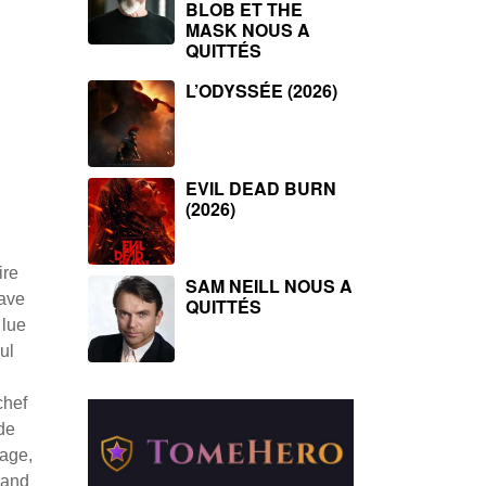
BLOB ET THE
MASK NOUS A
QUITTÉS
L’ODYSSÉE (2026)
EVIL DEAD BURN
(2026)
ire
SAM NEILL NOUS A
cave
QUITTÉS
 lue
ul
chef
de
rage,
rand