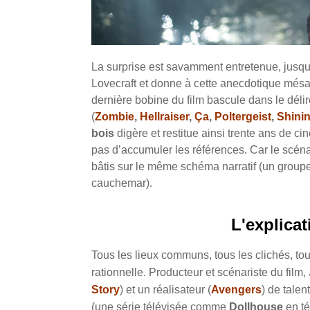
La surprise est savamment entretenue, jusqu
Lovecraft et donne à cette anecdotique més
dernière bobine du film bascule dans le dél
(
Zombie
,
Hellraiser
,
Ça
,
Poltergeist
,
Shini
bois
digère et restitue ainsi trente ans de c
pas d’accumuler les références. Car le scéna
bâtis sur le même schéma narratif (un groupe
cauchemar).
L'explica
Tous les lieux communs, tous les clichés, tou
rationnelle. Producteur et scénariste du film
Story
) et un réalisateur (
Avengers
) de tale
(une série télévisée comme
Dollhouse
en té