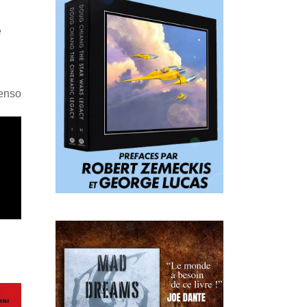
e
Penso