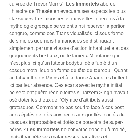
cuivrée de Trevor Morris),
Les Immortels
aborde
l’histoire de Thésée en évacuant ses aspects les plus
classiques.
Les monstres et merveilles inhérents à la
mythologie grecque se voient ainsi réserver la portion
congrue, comme ces Titans visualisés ici sous forme
de simples guerriers humanoïdes se distinguant
simplement par une vitesse d’action inhabituelle et des
grognements bestiaux, ou le fameux Minotaure qui
n’est plus ici qu’un lutteur bodybuildé affublé d’un
casque métallique en forme de tête de taureau ! Quant
au labyrinthe de Minos et à la douce Ariane, ils brillent
ici par leur absence. Ces écarts avec le mythe initial
ne seraient guère rédhibitoires si Tarsem Singh n’avait
osé doter les dieux de l’Olympe d’attributs aussi
grotesques. Comment ne pas sourire face à ces post-
ados épilés de près aux pectoraux gonflés, coiffés de
casques improbables et dotés de pouvoirs de super-
héros ?
Les Immortels
ne convainc donc qu’à moitié,
mais il rachète ses maladresses narratives et