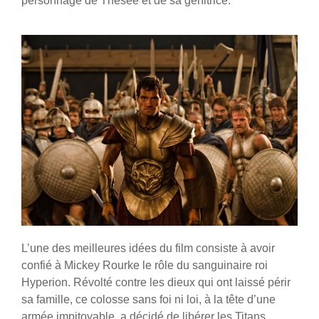
personnage de Thésée et de sa génitrice.
L’une des meilleures idées du film consiste à avoir
confié à Mickey Rourke le rôle du sanguinaire roi
Hyperion. Révolté contre les dieux qui ont laissé périr
sa famille, ce colosse sans foi ni loi, à la tête d’une
armée impitoyable, a décidé de libérer les Titans,