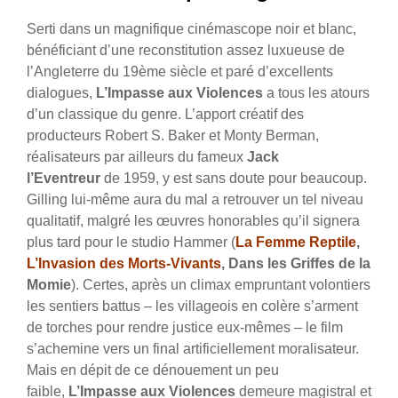
Serti dans un magnifique cinémascope noir et blanc,
bénéficiant d’une reconstitution assez luxueuse de
l’Angleterre du 19ème siècle et paré d’excellents
dialogues,
L’Impasse aux Violences
a tous les atours
d’un classique du genre.
L’apport créatif des
producteurs Robert S. Baker et Monty Berman,
réalisateurs par ailleurs du fameux
Jack
l’Eventreur
de 1959, y est sans doute pour beaucoup.
Gilling lui-même aura du mal a retrouver un tel niveau
qualitatif, malgré les œuvres honorables qu’il signera
plus tard pour le studio Hammer (
La Femme Reptile
,
L’Invasion des Morts-Vivants
, Dans les Griffes de la
Momie
). Certes, après un climax empruntant volontiers
les sentiers battus – les villageois en colère s’arment
de torches pour rendre justice eux-mêmes – le film
s’achemine vers un final artificiellement moralisateur.
Mais en dépit de ce dénouement un peu
faible,
L’Impasse aux Violences
demeure magistral et