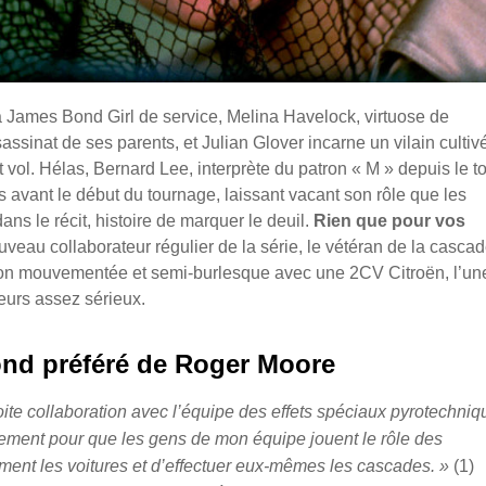
a James Bond Girl de service, Melina Havelock, virtuose de
ssinat de ses parents, et Julian Glover incarne un vilain cultiv
t vol. Hélas, Bernard Lee, interprète du patron « M » depuis le t
s avant le début du tournage, laissant vacant son rôle que les
ans le récit, histoire de marquer le deuil.
Rien que pour vos
veau collaborateur régulier de la série, le vétéran de la casca
ion mouvementée et semi-burlesque avec une 2CV Citroën, l’un
leurs assez sérieux.
nd préféré de Roger Moore
oite collaboration avec l’équipe des effets spéciaux pyrotechniq
ement pour que les gens de mon équipe jouent le rôle des
ment les voitures et d’effectuer eux-mêmes les cascades. »
(1)