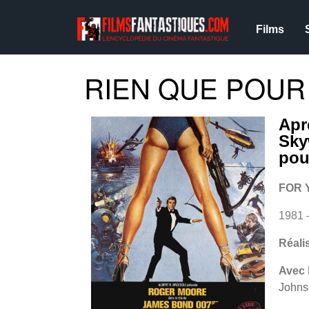
Films
RIEN QUE POUR 
Apr
Sky
pou
FOR 
1981 
Réali
Avec
Johns