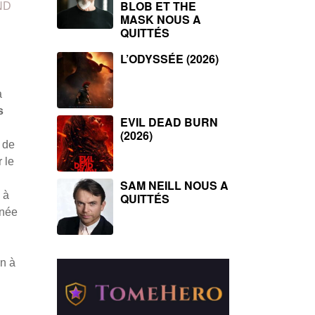
BLOB ET THE
ND
MASK NOUS A
QUITTÉS
L’ODYSSÉE (2026)
a
s
EVIL DEAD BURN
(2026)
 de
 le
SAM NEILL NOUS A
 à
QUITTÉS
inée
on à