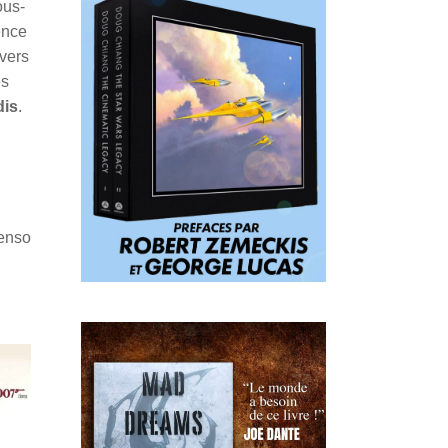
ous-
ence
avers
ès
dis
.
Penso