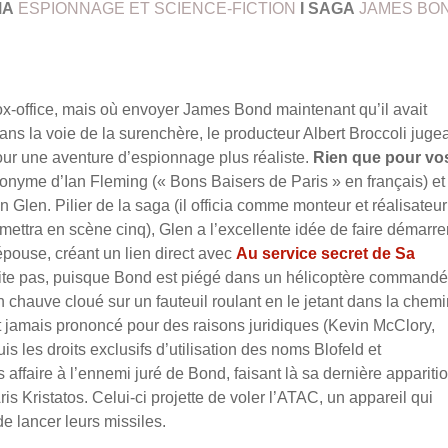
MA
ESPIONNAGE ET SCIENCE-FICTION
I
SAGA
JAMES BO
box-office, mais où envoyer James Bond maintenant qu’il avait
ns la voie de la surenchère, le producteur Albert Broccoli juge
our une aventure d’espionnage plus réaliste.
Rien que pour vo
monyme d’Ian Fleming (« Bons Baisers de Paris » en français) et
Glen. Pilier de la saga (il officia comme monteur et réalisateur
ttra en scène cinq), Glen a l’excellente idée de faire démarrer
 épouse, créant un lien direct avec
Au service secret de Sa
rite pas, puisque Bond est piégé dans un hélicoptère commandé
n chauve cloué sur un fauteuil roulant en le jetant dans la chem
t jamais prononcé pour des raisons juridiques (Kevin McClory,
uis les droits exclusifs d’utilisation des noms Blofeld et
 affaire à l’ennemi juré de Bond, faisant là sa dernière appariti
is Kristatos. Celui-ci projette de voler l’ATAC, un appareil qui
e lancer leurs missiles.