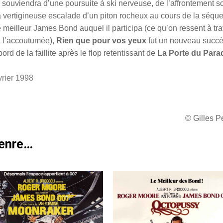
e souviendra d’une poursuite à ski nerveuse, de l’affrontement s
la vertigineuse escalade d’un piton rocheux au cours de la séqu
meilleur James Bond auquel il participa (ce qu’on ressent à tr
à l’accoutumée),
Rien que pour vos yeux
fut un nouveau succ
rd de la faillite après le flop retentissant de
La Porte du Para
vrier 1998
© Gilles 
genre…