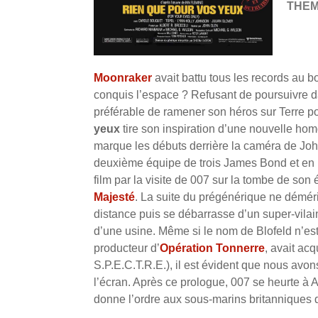
THE
Moonraker
avait battu tous les records au 
conquis l’espace ? Refusant de poursuivre da
préférable de ramener son héros sur Terre p
yeux
tire son inspiration d’une nouvelle ho
marque les débuts derrière la caméra de John 
deuxième équipe de trois James Bond et en me
film par la visite de 007 sur la tombe de son
Majesté
. La suite du prégénérique ne démé
distance puis se débarrasse d’un super-vilai
d’une usine. Même si le nom de Blofeld n’es
producteur d’
Opération Tonnerre
, avait acq
S.P.E.C.T.R.E.), il est évident que nous avons
l’écran. Après ce prologue, 007 se heurte à Ar
donne l’ordre aux sous-marins britanniques d