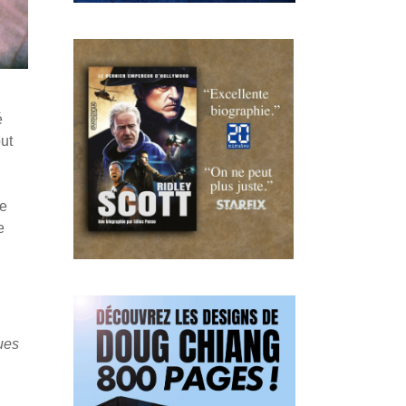
é
out
de
e
ues