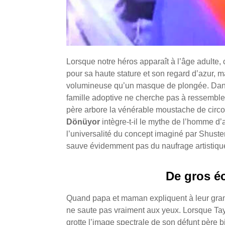
Lorsque notre héros apparaît à l’âge adulte,
pour sa haute stature et son regard d’azur, m
volumineuse qu’un masque de plongée. Dans l
famille adoptive ne cherche pas à ressemble
père arbore la vénérable moustache de circons
Dönüyor
intègre-t-il le mythe de l’homme d’
l’universalité du concept imaginé par Shuster
sauve évidemment pas du naufrage artistique 
De gros éc
Quand papa et maman expliquent à leur grand 
ne saute pas vraiment aux yeux. Lorsque Tay
grotte l’image spectrale de son défunt père 