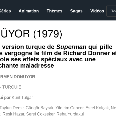
Séries
Animation
Thèmes
Sagas
Vidéos
YOR (1979)
 version turque de
Superman
qui pille
s vergogne le film de Richard Donner e
cole ses effets spéciaux avec une
chante maladresse
ERMEN DÖNÜYOR
 – TURQUIE
sé par
Kunt Tulgar
Tayfun Demir, Güngör Bayrak, Yildirim Gencer, Esref Kolçak, Ne
, Resit Hazar, Seref Çokseker, Reha Yurdakul