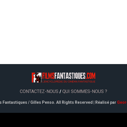
CONTACTEZ-NOUS
/
QUI SOMMES-NOUS ?
 Fantastiques / Gilles Penso. All Rights Reserved | Réalisé par
Geor