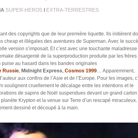
MA
SUPER-HEROS
I
EXTRA-TERRESTRES
nt des copyrights que de leur première liquette. Ils initièrent d
ns cheap et illégales des aventures de Superman. Avec le succ
lle version s’imposait. Et c’est avec une touchante maladresse
remake désargenté de la superproduction produite par les frères
 puise au hasard dans les bandes originales
e Russie
, Midnight Express,
Cosmos 1999
… Apparemment,
’auteur aux confins de l’Asie et de l’Europe. Pour les images, c
m soulignent cruellement le décalage entre les intentions et le
écorations de sapins de Noël suspendues devant un grand carton 
a planète Krypton et la venue sur Terre d’un rescapé miraculeux.
ement dessiné et découpé à la main.