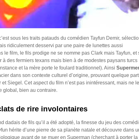
 c’est sous les traits patauds du comédien Tayfun Demir, sélecti
ais ridiculement desservi par une paire de lunettes aussi
e film, le fils prodige ne se nomme pas Clark mais Tayfun, et 
r à des fermiers texans mais bien à de modestes paysans turcs 
tance et la mère porte le foulard traditionnel). Ainsi
Superme
acier dans son contexte culturel d’origine, prouvant quelque part
 et Siegel. Cet aspect du film n’est pas inintéressant, mais ne l
global, bien au contraire.
lats de rire involontaires
dadais de fils qu’il a été adopté, la finesse du jeu des coméd
fun hérite d’une pierre de sa planète natale et découvre dans 
biologique avant de se muer en Superman (cherchant à porter la