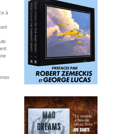
ce à
vant
.
ute
ent
une
Penso