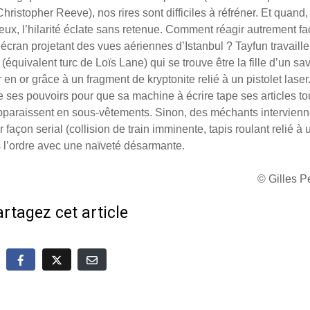
istopher Reeve), nos rires sont difficiles à réfréner. Et quand,
ieux, l’hilarité éclate sans retenue. Comment réagir autrement fa
cran projetant des vues aériennes d’Istanbul ? Tayfun travaille
équivalent turc de Loïs Lane) qui se trouve être la fille d’un sa
en or grâce à un fragment de kryptonite relié à un pistolet laser
 ses pouvoirs pour que sa machine à écrire tape ses articles to
 apparaissent en sous-vêtements. Sinon, des méchants intervienn
façon serial (collision de train imminente, tapis roulant relié à 
s l’ordre avec une naïveté désarmante.
© Gilles 
rtagez cet article