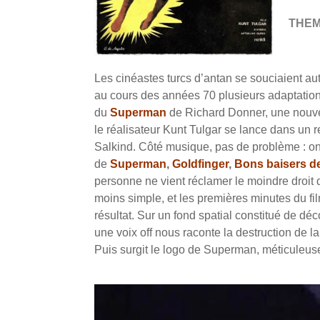
THE
Les cinéastes turcs d’antan se souciaient auta
au cours des années 70 plusieurs adaptatio
du
Superman
de Richard Donner, une nouve
le réalisateur Kunt Tulgar se lance dans un 
Salkind. Côté musique, pas de problème : on
de
Superman
,
Goldfinger
,
Bons baisers d
personne ne vient réclamer le moindre droit d
moins simple, et les premières minutes du fil
résultat. Sur un fond spatial constitué de d
une voix off nous raconte la destruction de l
Puis surgit le logo de Superman, méticuleus