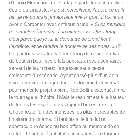
d’Ennio Morricone, qui s’adapte parfaitement au style
épuré du cinéaste.
« Il est merveilleux, j’adore ce qu’il
fait, je ne pourrais jamais faire mieux que lui ! »
, nous
avoue Carpenter avec enthousiasme.
« Si sa musique
ressemble néanmoins à la mienne sur
The Thing
,
c’est parce que je lui ai demandé de simplifier à
l’extrême, et de réduire le nombre de ses notes. »
(2)
De par tous ses atouts,
The Thing
demeure terrifiant
de bout en bout, ses effets spéciaux révolutionnaires
servant de leur mieux l’angoisse sans cesse
croissante du scénario.
Ayant passé plus d’un an à
vivre, dormir et manger dans les locaux d’Universal
pour mener le projet à bien, Rob Bottin, exténué, finira
le tournage à l’hôpital ! Mais le résultat est à la hauteur
de toutes les espérances. Aujourd’hui encore, la
Chose reste l’un des monstres les plus incroyables de
l’histoire du cinéma. Et tant pis si le film fut un
spectaculaire échec au box-office au moment de sa
sortie – le public étant plus enclin alors à se tourner