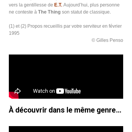
vers la gentillesse de
E.T.
Aujourd’hui, plus personne
ne conteste à
The Thing
son statut de classique.
(1) et (2) Propos recueillis par votre serviteur en février
1995
© Gilles Penso
À découvrir dans le même genre…