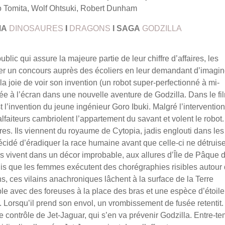
o Tomita, Wolf Ohtsuki, Robert Dunham
MA
DINOSAURES
I
DRAGONS
I
SAGA
GODZILLA
blic qui assure la majeure partie de leur chiffre d’affaires, les
cer un concours auprès des écoliers en leur demandant d’imagin
la joie de voir son invention (un robot super-perfectionné à mi-
tée à l’écran dans une nouvelle aventure de Godzilla. Dans le fi
t l’invention du jeune ingénieur Goro Ibuki. Malgré l’intervention
aiteurs cambriolent l’appartement du savant et volent le robot.
es. Ils viennent du royaume de Cytopia, jadis englouti dans les
décidé d’éradiquer la race humaine avant que celle-ci ne détruise
s vivent dans un décor improbable, aux allures d’Île de Pâque 
dis que les femmes exécutent des chorégraphies risibles autour
ns, ces vilains anachroniques lâchent à la surface de la Terre
le avec des foreuses à la place des bras et une espèce d’étoile
. Lorsqu’il prend son envol, un vrombissement de fusée retentit.
 contrôle de Jet-Jaguar, qui s’en va prévenir Godzilla. Entre-te