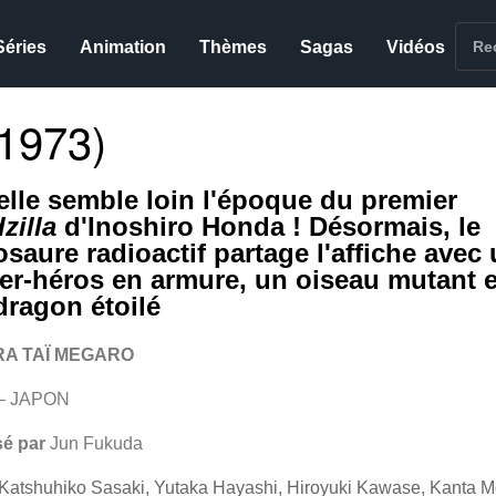
Séries
Animation
Thèmes
Sagas
Vidéos
1973)
elle semble loin l'époque du premier
zilla
d'Inoshiro Honda ! Désormais, le
osaure radioactif partage l'affiche avec
er-héros en armure, un oiseau mutant e
dragon étoilé
RA TAÏ MEGARO
 – JAPON
sé par
Jun Fukuda
Katshuhiko Sasaki, Yutaka Hayashi, Hiroyuki Kawase, Kanta Mo