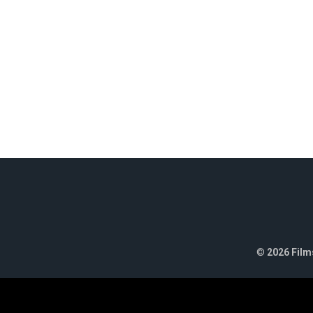
©
2026 Films