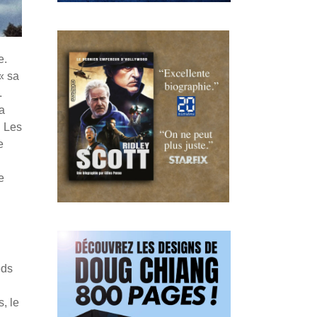
e.
« sa
.
a
. Les
e
e
eds
, le