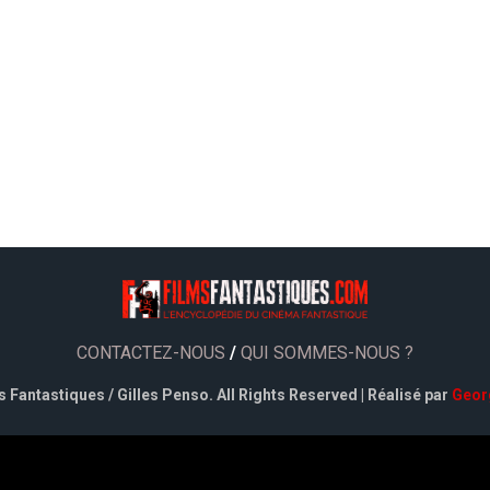
CONTACTEZ-NOUS
/
QUI SOMMES-NOUS ?
 Fantastiques / Gilles Penso. All Rights Reserved | Réalisé par
Geor