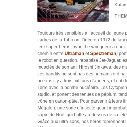
Katar
THE
Toujours très sensibles à l’accueil du jeune pu
cadres de la Toho ont l’idée en 1972 de lan
leur super-héros favori. Le vainqueur a donc 
chemin entre
Ultraman
et
Spectreman
) por
le robot en question, rebaptisé Jet-Jaguar, es
musclée de son ami Hiroshi Jinkawa, des malf
ces bandits ne sont pas des humains ordinair
océans il y a trois millions d’années, et ont 
Terre avec la bombe nucléaire. Les Cytopien
studio, et portent des tenues de péplum, tan
trône en carton-pâte. Pour parvenir à leurs fi
Mégalon, une sorte d’insecte géant improbab
sapin de Noël qui brille au-dessus de sa tête
Grâce aux ultra-sons, nos héros reprennent le