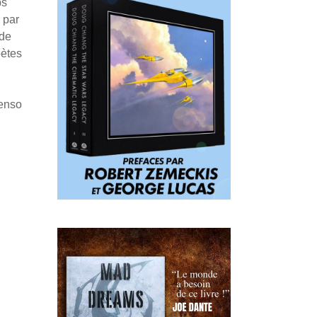
ps
 par
 de
oètes
Penso