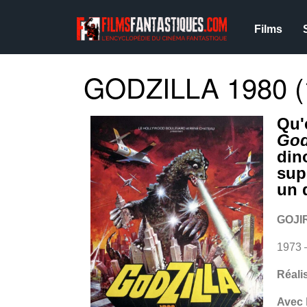
Films
GODZILLA 1980 (
Qu'
God
din
sup
un 
GOJI
1973
Réali
Avec