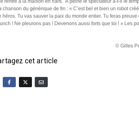
nde rentre à la maison en riant. A peine le spectateur a-t-il le tem
a chanson du générique de fin : « C’est bel et bien un robot créé
re héros. Tu vas sauver la paix du monde entier. Tu feras preuve
unch ! Ne pleurons pas ! Devenons aussi forts que toi ! » Les p
© Gilles 
rtagez cet article