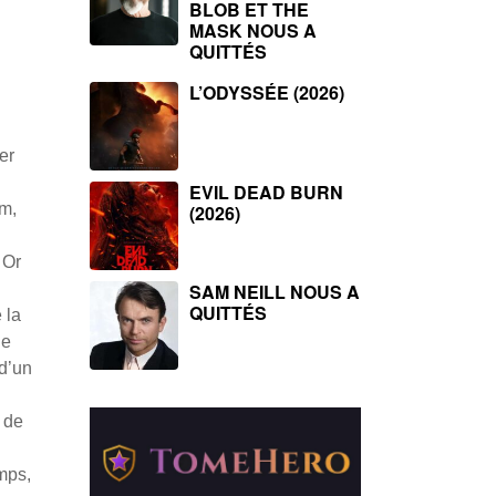
BLOB ET THE
MASK NOUS A
QUITTÉS
L’ODYSSÉE (2026)
er
EVIL DEAD BURN
lm,
(2026)
 Or
SAM NEILL NOUS A
QUITTÉS
 la
de
 d’un
 de
mps,