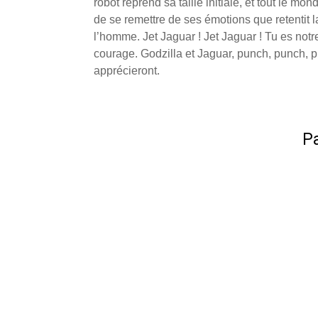
robot reprend sa taille initiale, et tout le mo
de se remettre de ses émotions que retentit l
l’homme. Jet Jaguar ! Jet Jaguar ! Tu es not
courage. Godzilla et Jaguar, punch, punch, p
apprécieront.
Pa