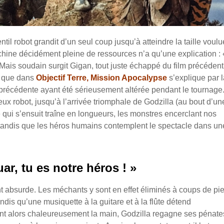
il robot grandit d’un seul coup jusqu’à atteindre la taille voulu
chine décidément pleine de ressources n’a qu’une explication : 
. Mais soudain surgit Gigan, tout juste échappé du film précédent
 que dans
Objectif Terre, Mission Apocalypse
s’explique par l
a précédente ayant été sérieusement altérée pendant le tournage
ux robot, jusqu’à l’arrivée triomphale de Godzilla (au bout d’un
le qui s’ensuit traîne en longueurs, les monstres encerclant nos
 tandis que les héros humains contemplent le spectacle dans un
ar, tu es notre héros ! »
t absurde. Les méchants y sont en effet éliminés à coups de pi
andis qu’une musiquette à la guitare et à la flûte détend
ent alors chaleureusement la main, Godzilla regagne ses pénates