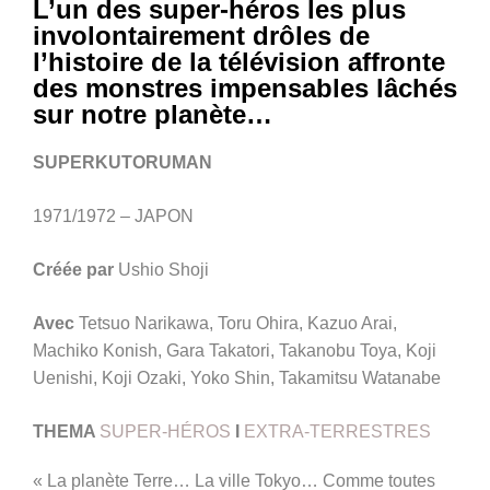
L’un des super-héros les plus
involontairement drôles de
l’histoire de la télévision affronte
des monstres impensables lâchés
sur notre planète…
SUPERKUTORUMAN
1971/1972 – JAPON
Créée par
Ushio Shoji
Avec
Tetsuo Narikawa, Toru Ohira, Kazuo Arai,
Machiko Konish, Gara Takatori, Takanobu Toya, Koji
Uenishi, Koji Ozaki, Yoko Shin, Takamitsu Watanabe
THEMA
SUPER-HÉROS
I
EXTRA-TERRESTRES
« La planète Terre… La ville Tokyo… Comme toutes