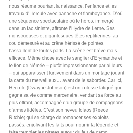
nous résume pourtant la naissance, l’enfance et les
travaux d’Hercule avec panache et flamboyance. D’où
une séquence spectaculaire où le héros, immergé
dans un lac sinistre, affronte l’Hydre de Lerne. Ses
monstrueuses et gigantesques têtes reptiliennes, au
cou démesuré et au crâne hérissé de pointes,
l’assaillent de toutes parts. La scène est brève mais
efficace. Même chose avec le sanglier d’Erymanthe et
le lion de Némée – plutôt impressionnants par ailleurs
– qui apparaissent furtivement dans un montage jouant
la carte du merveilleux… avant de le saborder. Car ici,
Hercule (Dwayne Johnson) est un colosse fatigué qui
gagne sa vie comme mercenaire, vendant sa force au
plus offrant, accompagné d’un groupe de compagnons
d’armes fidèles. C’est son neveu Iolaos (Reece
Ritchie) qui se charge de romancer ses exploits
passés, enjolivant les faits pour nourrir la légende et
faire trembler les pirates autour du feu de camp.