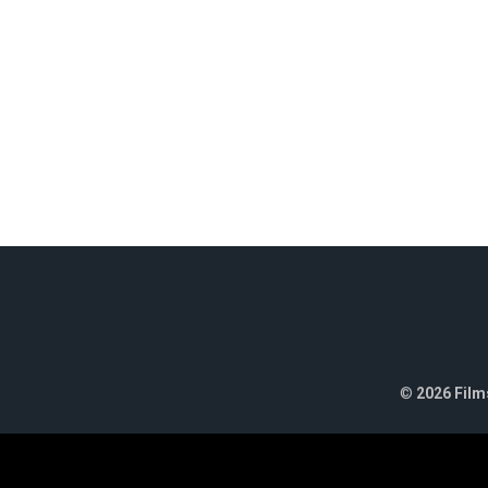
©
2026 Films