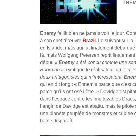
THE
Enemy
faillit bien ne jamais voir le jour. Con
à son chef d’œuvre
Brazil
. Le suivant sur la
en Islande, mais qui fut finalement débarqué 
là, mais Wolfgang Petersen reprit finalemen
début.
«
Enemy
a été conçu comme une sort
Boorman »,
explique le réalisateur.
« Ce n’es
deux antagonistes qui m’intéressaient.
Ene
qui en dit long : « Ennemis parce que c’est ce
parce qu’ils ont osé l’être. » Davidge est pil
dans l’espace contre les impitoyables Dracs,
l’engin de Davidge est abattu, mais le pilote
une planète peuplée de monstres et criblée d
haine disparaît.