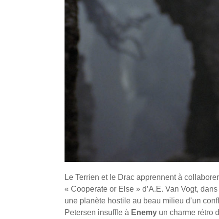
Le Terrien et le Drac apprennent à collabor
« Cooperate or Else » d’A.E. Van Vogt, dans l
une planète hostile au beau milieu d’un confl
Petersen insuffle à
Enemy
un charme rétro du