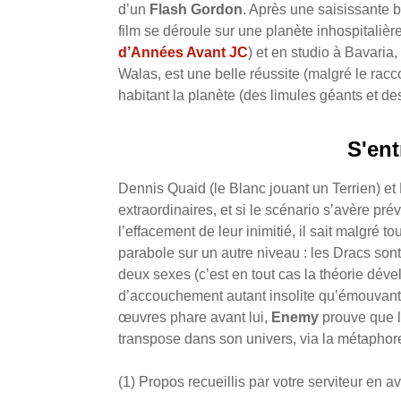
d’un
Flash Gordon
. Après une saisissante b
film se déroule sur une planète inhospitalièr
d’Années Avant JC
) et en studio à Bavaria
Walas, est une belle réussite (malgré le racc
habitant la planète (des limules géants et de
S'ent
Dennis Quaid (le Blanc jouant un Terrien) et
extraordinaires, et si le scénario s’avère pr
l’effacement de leur inimitié, il sait malgré to
parabole sur un autre niveau : les Dracs so
deux sexes (c’est en tout cas la théorie dé
d’accouchement autant insolite qu’émouvante
œuvres phare avant lui,
Enemy
prouve que la
transpose dans son univers, via la métaphor
(1) Propos recueillis par votre serviteur en av