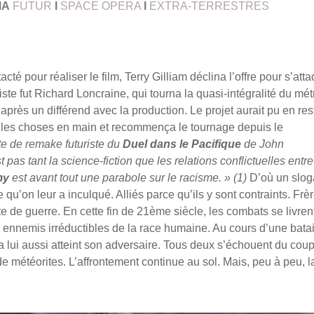
MA
FUTUR
I
SPACE OPERA
I
EXTRA-TERRESTRES
tacté pour réaliser le film, Terry Gilliam déclina l’offre pour s’att
 liste fut Richard Loncraine, qui tourna la quasi-intégralité du mé
après un différend avec la production. Le projet aurait pu en res
t les choses en main et recommença le tournage depuis le
e de remake futuriste du
Duel dans le Pacifique
de John
t pas tant la science-fiction que les relations conflictuelles entre
my
est avant tout une parabole sur le racisme. » (1)
D’où un slo
 qu’on leur a inculqué. Alliés parce qu’ils y sont contraints. Frè
ote de guerre. En cette fin de 21ème siècle, les combats se livren
 ennemis irréductibles de la race humaine. Au cours d’une batai
 a lui aussi atteint son adversaire. Tous deux s’échouent du coup
e météorites. L’affrontement continue au sol. Mais, peu à peu, l