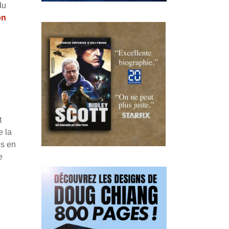
du
on
t
e la
és en
e