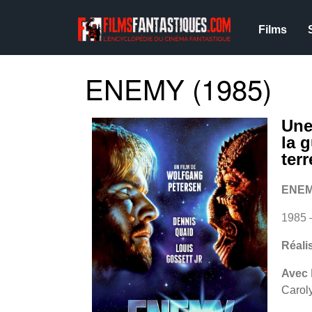
Films
ENEMY (1985)
Une
la g
ter
ENEM
1985 
Réali
Avec
Carol