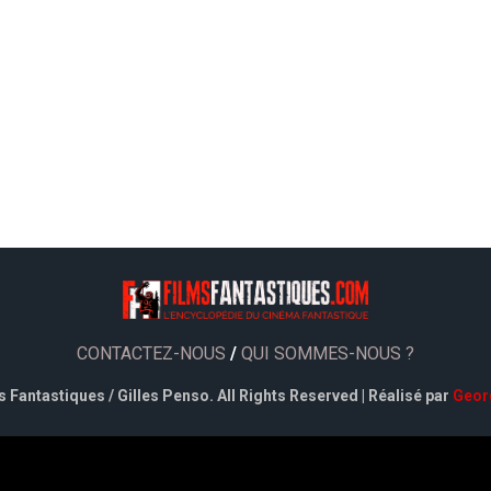
CONTACTEZ-NOUS
/
QUI SOMMES-NOUS ?
 Fantastiques / Gilles Penso. All Rights Reserved | Réalisé par
Geor