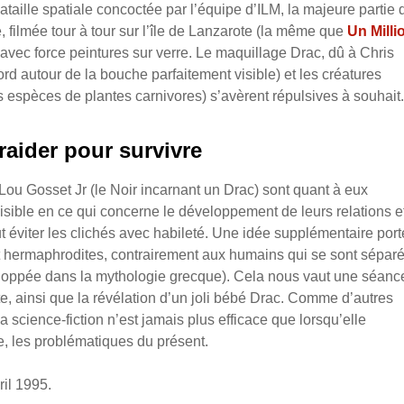
ataille spatiale concoctée par l’équipe d’ILM, la majeure partie 
e, filmée tour à tour sur l’île de Lanzarote (la même que
Un Milli
, avec force peintures sur verre. Le maquillage Drac, dû à Chris
ord autour de la bouche parfaitement visible) et les créatures
s espèces de plantes carnivores) s’avèrent répulsives à souhait.
raider pour survivre
 Lou Gosset Jr (le Noir incarnant un Drac) sont quant à eux
évisible en ce qui concerne le développement de leurs relations e
ut éviter les clichés avec habileté.
Une idée supplémentaire port
nt hermaphrodites, contrairement aux humains qui se sont sépar
veloppée dans la mythologie grecque). Cela nous vaut une séanc
, ainsi que la révélation d’un joli bébé Drac. Comme d’autres
 science-fiction n’est jamais plus efficace que lorsqu’elle
e, les problématiques du présent.
ril 1995.