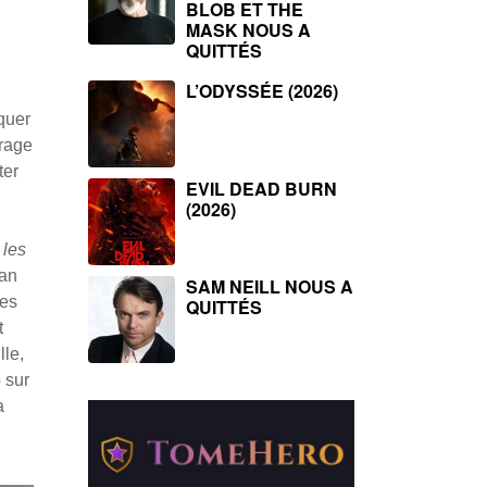
BLOB ET THE
MASK NOUS A
QUITTÉS
L’ODYSSÉE (2026)
aquer
trage
ter
EVIL DEAD BURN
(2026)
 les
gan
SAM NEILL NOUS A
res
QUITTÉS
t
lle,
 sur
a