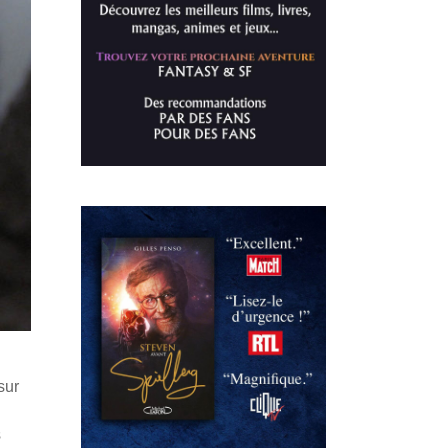
sur
s