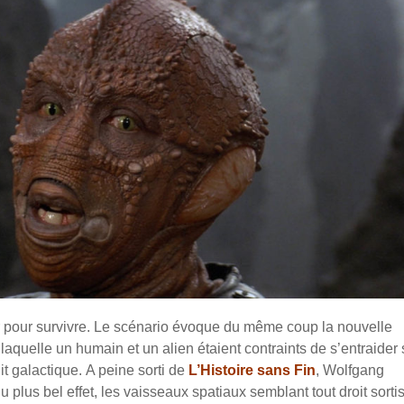
er pour survivre. Le scénario évoque du même coup la nouvelle
aquelle un humain et un alien étaient contraints de s’entraider 
it galactique.
A peine sorti de
L’Histoire sans Fin
, Wolfgang
 plus bel effet, les vaisseaux spatiaux semblant tout droit sorti