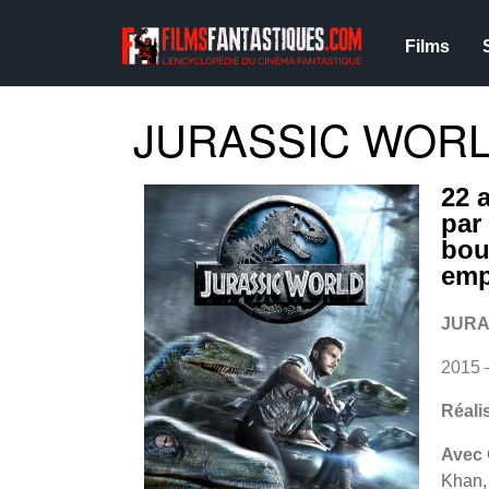
Films
JURASSIC WORLD
22 
par
bout
emp
JURA
2015 
Réali
Avec
Khan,