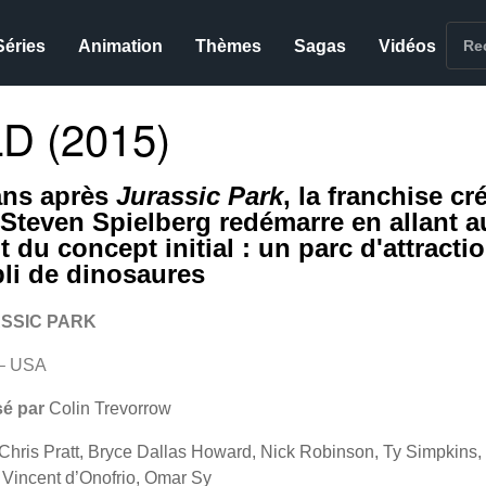
Séries
Animation
Thèmes
Sagas
Vidéos
 (2015)
ans après
Jurassic Park
, la franchise cr
 Steven Spielberg redémarre en allant a
 du concept initial : un parc d'attracti
li de dinosaures
SSIC PARK
– USA
sé par
Colin Trevorrow
Chris Pratt, Bryce Dallas Howard, Nick Robinson, Ty Simpkins, 
 Vincent d’Onofrio, Omar Sy