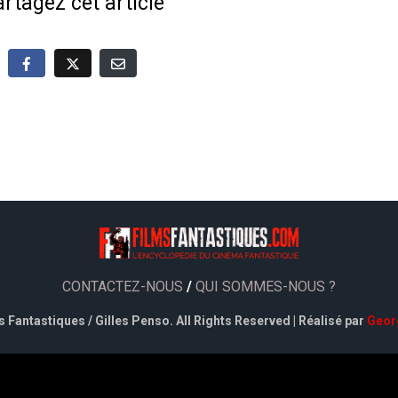
rtagez cet article
CONTACTEZ-NOUS
/
QUI SOMMES-NOUS ?
 Fantastiques / Gilles Penso. All Rights Reserved | Réalisé par
Geor