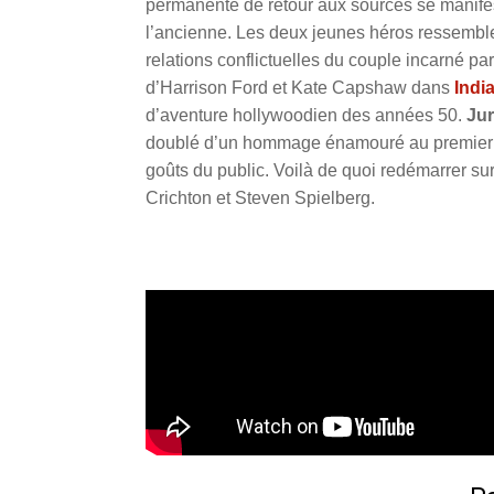
permanente de retour aux sources se manifest
l’ancienne. Les deux jeunes héros ressemble
relations conflictuelles du couple incarné p
d’Harrison Ford et Kate Capshaw dans
Indi
d’aventure hollywoodien des années 50.
Jur
doublé d’un hommage énamouré au premie
goûts du public. Voilà de quoi redémarrer sur
Crichton et Steven Spielberg.