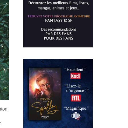
hton,
e