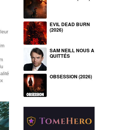
EVIL DEAD BURN
(2026)
 leur
ilm
SAM NEILL NOUS A
QUITTÉS
lm
du
alité
OBSESSION (2026)
ux