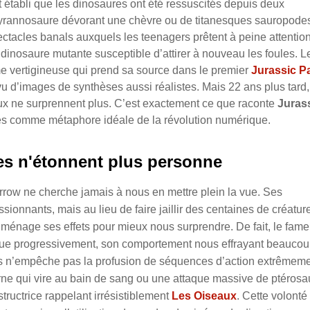
t établi que les dinosaures ont été ressuscités depuis deux
tyrannosaure dévorant une chèvre ou de titanesques sauropode
ctacles banals auxquels les teenagers prêtent à peine attention
dinosaure mutante susceptible d’attirer à nouveau les foules. L
e vertigineuse qui prend sa source dans le premier
Jurassic P
u d’images de synthèses aussi réalistes. Mais 22 ans plus tard,
aux ne surprennent plus. C’est exactement ce que raconte
Juras
ures comme métaphore idéale de la révolution numérique.
es n'étonnent plus personne
row ne cherche jamais à nous en mettre plein la vue. Ses
ionnants, mais au lieu de faire jaillir des centaines de créatur
ménage ses effets pour mieux nous surprendre. De fait, le fam
ue progressivement, son comportement nous effrayant beauco
ris n’empêche pas la profusion de séquences d’action extrêmem
ne qui vire au bain de sang ou une attaque massive de ptérosa
structrice rappelant irrésistiblement
Les Oiseaux
. Cette volonté