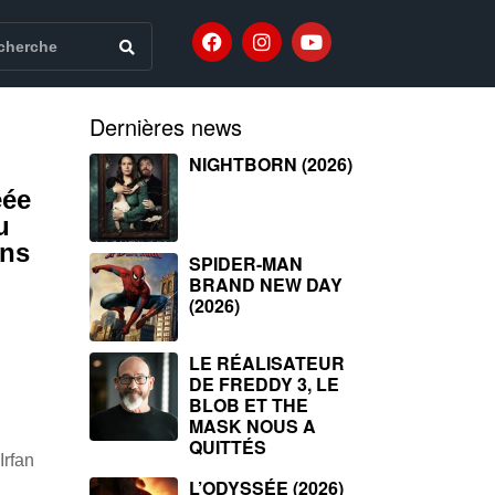
Dernières news
NIGHTBORN (2026)
éée
u
ons
SPIDER-MAN
BRAND NEW DAY
(2026)
LE RÉALISATEUR
DE FREDDY 3, LE
BLOB ET THE
MASK NOUS A
QUITTÉS
Irfan
L’ODYSSÉE (2026)