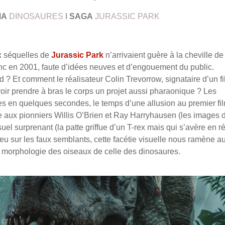
MA
DINOSAURES
I
SAGA
JURASSIC PARK
x séquelles de
Jurassic Park
n’arrivaient guère à la cheville de
donc en 2001, faute d’idées neuves et d’engouement du public.
d ? Et comment le réalisateur Colin Trevorrow, signataire d’un f
oir prendre à bras le corps un projet aussi pharaonique ? Les
es en quelques secondes, le temps d’une allusion au premier fi
e aux pionniers Willis O’Brien et Ray Harryhausen (les images 
suel surprenant (la patte griffue d’un T-rex mais qui s’avère en ré
 jeu sur les faux semblants, cette facétie visuelle nous ramène a
la morphologie des oiseaux de celle des dinosaures.