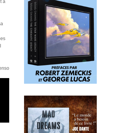
t à
ma
des
l
Penso