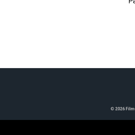
Pa
©
2026 Films