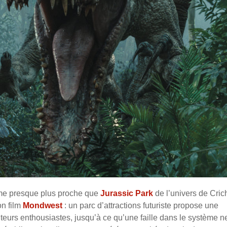
me presque plus proche que
Jurassic Park
de l’univers de Cric
on film
Mondwest
: un parc d’attractions futuriste propose une
teurs enthousiastes, jusqu’à ce qu’une faille dans le système n