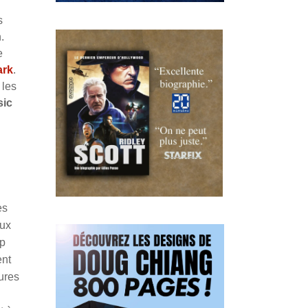
s
.
e
ark
.
 les
sic
es
eux
up
ent
ures