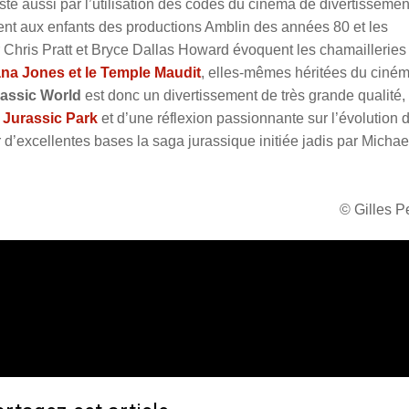
e aussi par l’utilisation des codes du cinéma de divertissemen
nt aux enfants des productions Amblin des années 80 et les
ar Chris Pratt et Bryce Dallas Howard évoquent les chamailleries
ana Jones et le Temple Maudit
, elles-mêmes héritées du ciné
assic World
est donc un divertissement de très grande qualité,
r
Jurassic Park
et d’une réflexion passionnante sur l’évolution 
 d’excellentes bases la saga jurassique initiée jadis par Michae
© Gilles 