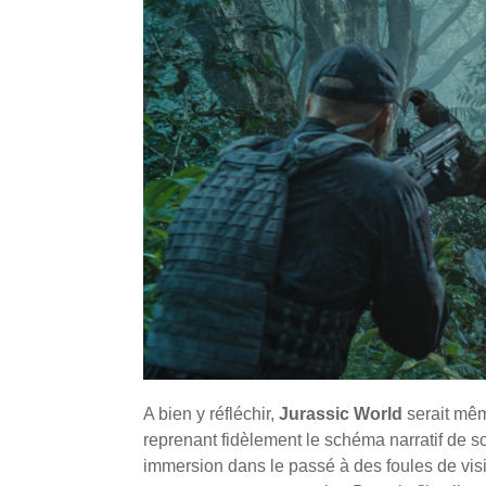
A bien y réfléchir,
Jurassic World
serait mê
reprenant fidèlement le schéma narratif de s
immersion dans le passé à des foules de visi