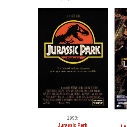
1993:
Jurassic Park
Le