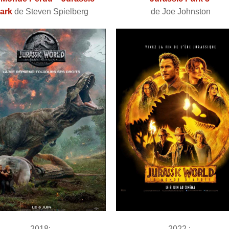
ark
de Steven Spielberg
de Joe Johnston
2018:
2022 :