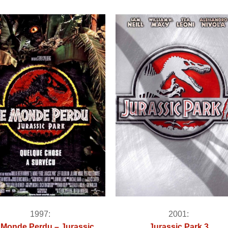
1997:
2001:
 Monde Perdu – Jurassic
Jurassic Park 3