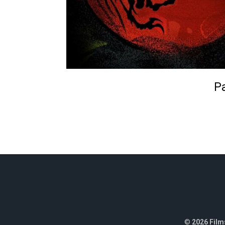
Pa
©
2026 Films