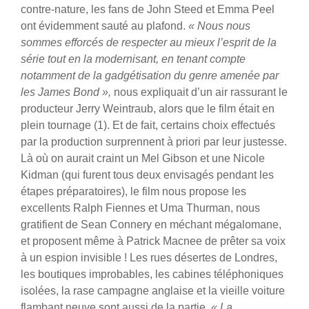
contre-nature, les fans de John Steed et Emma Peel
ont évidemment sauté au plafond.
« Nous nous
sommes efforcés de respecter au mieux l’esprit de la
série tout en la modernisant, en tenant compte
notamment de la gadgétisation du genre amenée par
les James Bond »,
nous expliquait d’un air rassurant le
producteur Jerry Weintraub, alors que le film était en
plein tournage (1). Et de fait, certains choix effectués
par la production surprennent à priori par leur justesse.
Là où on aurait craint un Mel Gibson et une Nicole
Kidman (qui furent tous deux envisagés pendant les
étapes préparatoires), le film nous propose les
excellents Ralph Fiennes et Uma Thurman, nous
gratifient de Sean Connery en méchant mégalomane,
et proposent même à Patrick Macnee de prêter sa voix
à un espion invisible ! Les rues désertes de Londres,
les boutiques improbables, les cabines téléphoniques
isolées, la rase campagne anglaise et la vieille voiture
flambant neuve sont aussi de la partie.
« La