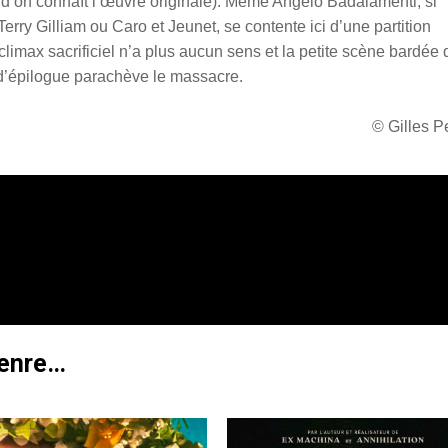
nd on connaît l’œuvre originale). Même Angelo Badalamenti, si
erry Gilliam ou Caro et Jeunet, se contente ici d’une partition
limax sacrificiel n’a plus aucun sens et la petite scène bardée 
 d’épilogue parachève le massacre.
© Gilles 
genre…