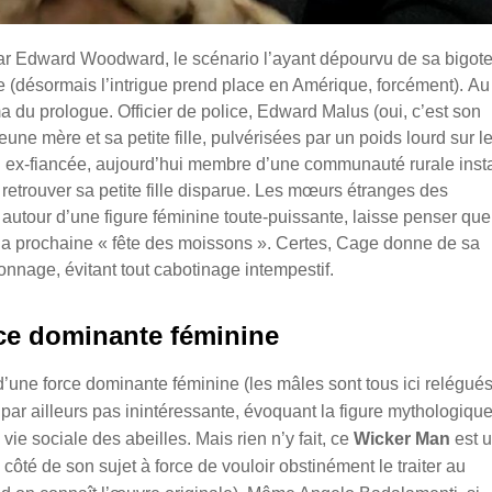
ar Edward Woodward, le scénario l’ayant dépourvu de sa bigote
e (désormais l’intrigue prend place en Amérique, forcément). Au 
a du prologue. Officier de police, Edward Malus (oui, c’est son
eune mère et sa petite fille, pulvérisées par un poids lourd sur l
on ex-fiancée, aujourd’hui membre d’une communauté rurale inst
 retrouver sa petite fille disparue. Les mœurs étranges des
 autour d’une figure féminine toute-puissante, laisse penser que
s de la prochaine « fête des moissons ». Certes, Cage donne de sa
nnage, évitant tout cabotinage intempestif.
ce dominante féminine
’une force dominante féminine (les mâles sont tous ici relégué
par ailleurs pas inintéressante, évoquant la figure mythologiqu
ie sociale des abeilles. Mais rien n’y fait, ce
Wicker Man
est 
ôté de son sujet à force de vouloir obstinément le traiter au