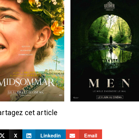
rtagez cet article
X
Linkedin
Email