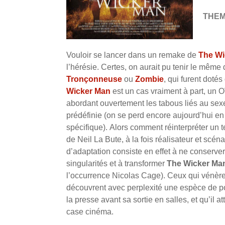
THE
Vouloir se lancer dans un remake de
The Wi
l’hérésie. Certes, on aurait pu tenir le mêm
Tronçonneuse
ou
Zombie
, qui furent doté
Wicker Man
est un cas vraiment à part, un 
abordant ouvertement les tabous liés au sexe
prédéfinie (on se perd encore aujourd’hui e
spécifique). Alors comment réinterpréter un t
de Neil La Bute, à la fois réalisateur et scéna
d’adaptation consiste en effet à ne conserver 
singularités et à transformer
The Wicker Ma
l’occurrence Nicolas Cage). Ceux qui vénèren
découvrent avec perplexité une espèce de pol
la presse avant sa sortie en salles, et qu’il
case cinéma.