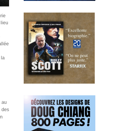
rie
lieu
e
allée
 la
s au
e des
un