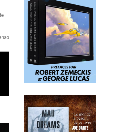
de
Penso