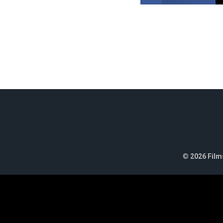
©
2026 Films