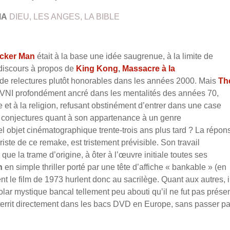
MA
DIEU, LES ANGES, LA BIBLE
cker Man
était à la base une idée saugrenue, à la limite de
e discours à propos de
King Kong
,
Massacre
à la
s de relectures plutôt honorables dans les années 2000. Mais
Th
OVNI profondément ancré dans les mentalités des années 70,
 et à la religion, refusant obstinément d’entrer dans une case
n conjectures quant à son appartenance à un genre
el objet cinématographique trente-trois ans plus tard ? La répon
riste de ce remake, est tristement prévisible. Son travail
que la trame d’origine, à ôter à l’œuvre initiale toutes ses
n
en simple thriller porté par une tête d’affiche « bankable » (en
t le film de 1973 hurlent donc au sacrilège. Quant aux autres, i
ar mystique bancal tellement peu abouti qu’il ne fut pas prése
 atterrit directement dans les bacs DVD en Europe, sans passer pa