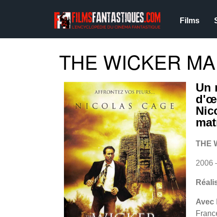
Films
THE WICKER MAN
Un 
d'œ
Nic
mat
THE 
2006 
Réali
Avec
Franc