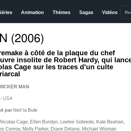
Séries
Animation
Thèmes
Sagas
Vidéos
 (2006)
remake à côté de la plaque du chef
uvre insolite de Robert Hardy, qui lanc
olas Cage sur les traces d'un culte
riarcal
WICKER MAN
– USA
sé par
Neil la Bute
Nicolas Cage, Ellen Burstyn, Leelee Sobieski, Kate Beahan,
es Conroy, Molly Parker, Diane Delano, Michael Wisman