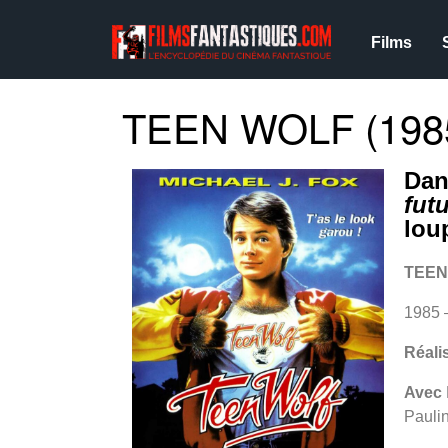
Films
TEEN WOLF (198
Dan
futu
lou
TEEN
1985 
Réali
Avec
Paulin