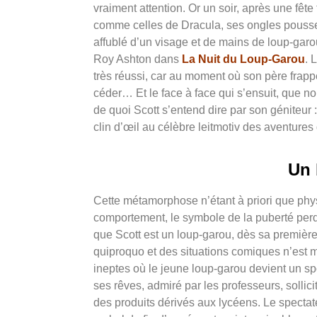
vraiment attention. Or un soir, après une fête
comme celles de
Dracula, ses ongles pousse
affublé d’un visage et de mains de loup-gar
Roy Ashton dans
La Nuit du Loup-Garou
. 
très réussi, car au moment où son père frapp
céder… Et le face à face
qui s’ensuit, que n
de quoi Scott s’entend dire par son géniteur 
clin
d’œil au célèbre leitmotiv des aventure
Un 
Cette métamorphose
n’étant à priori que p
comportement, le symbole de la puberté perd
que Scott est un loup-garou, dès sa premièr
quiproquo et des
situations comiques n’est 
ineptes où le jeune loup-garou devient un sp
ses rêves, admiré par les
professeurs, solli
des
produits dérivés aux lycéens. Le spectat