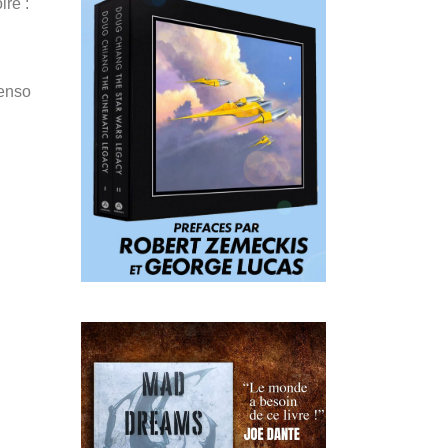
ire :
Penso