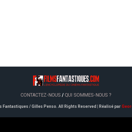
CONTACTEZ-NOUS
/
QUI SOMMES-NOUS ?
 Fantastiques / Gilles Penso. All Rights Reserved | Réalisé par
Geor