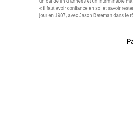
un bal de fin d’années et un interminable m
« il faut avoir confiance en soi et savoir re
jour en 1987, avec Jason Bateman dans le rô
Pa