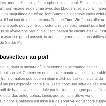
 très
années 80, il se métamorphose totalement. Ses dents s’affû
nt, son visage se déforme avec des bladders, et le
voilà finale
ou, un maquillage
épuré de Tom Burman qui semble imiter celui 
Là, il faut tout
de même reconnaître que
Teen Wolf
nous offre un
e à la porte pour
voir Scott, celui-ci refuse obstinément puis finit
ous ne révèlerons pas ici, vaut son pesant de
cacahuètes. A l’iss
:
« ayant ce grand pouvoir, tu auras de grandes responsabilités 
s de Spider-Man.
basketteur au poil
hysique, dans la mesure où le personnage ne change pas de
 tout son sel. Comme en outre tout
le monde admet sans probl
e
transformation publique en plein match de basket, la carte du
même pas exploitée par le film. Reste donc une série
de séquen
ortif de haut niveau,
est adulé par les foules, dragué par la fille 
cité pour des autographes, tandis que son ami Steve vend
eur, dont la patience est mise à rude
épreuve, doit encore suppo