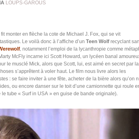
MA
LOUPS-GAROUS
fit monter en flèche la cote de Michael J. Fox, qui se vit
stiques. Le voilà donc à l’affiche d’un
Teen Wolf
recyclant sa
Werewolf
, notamment l’emploi de la lycanthropie comme métap
arty McFly incarne ici Scott Howard, un lycéen banal amoureu
r le musclé Mick, alors que Scott, lui, est aimé en secret par la
hoses s’apprêtent à voler haut. Le film nous livre
alors les
tes : se faire
inviter à une fête, acheter de la bière alors qu’on n
pides, ou encore danser sur le toit d’une camionnette
qui roule e
e le tube
« Surf in USA » en guise de bande originale).