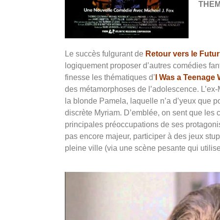
THE
Le succès fulgurant de
Retour vers le Futur
logiquement proposer d’autres comédies fanta
finesse les thématiques d’
I Was a Teenage 
des métamorphoses de l’adolescence. L’ex-M
la blonde Pamela, laquelle n’a d’yeux que pou
discrète Myriam.
D’emblée, on sent que les c
principales préoccupations de ses protagonis
pas encore majeur,
participer à des jeux stu
pleine ville (via une scène pesante qui utilis