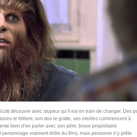
cott découvre avec stupeur qu’il est en train de changer.
Des po
sons le titillent,
son dos le gratte, ses oreilles commencent à
ente bien d’en parler avec son père, brave propriétaire
ul personnage vraiment drôle du film),
mais personne n’y prête