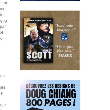
tent
ment
de
 gag
 par
ue
»,
ème
ces
de
rter