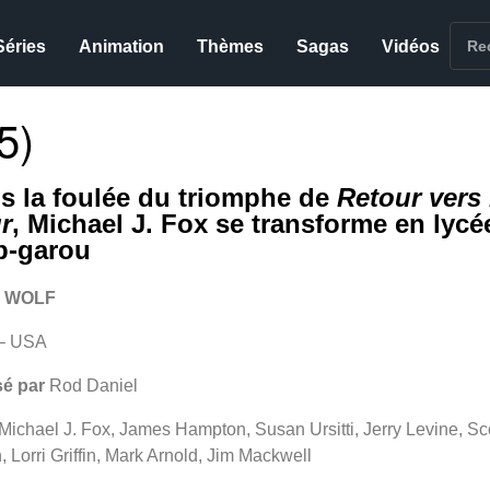
Séries
Animation
Thèmes
Sagas
Vidéos
5)
s la foulée du triomphe de
Retour vers 
r
, Michael J. Fox se transforme en lycé
p-garou
 WOLF
– USA
sé par
Rod Daniel
Michael J. Fox, James Hampton, Susan Ursitti, Jerry Levine, Sc
, Lorri Griffin, Mark Arnold, Jim Mackwell