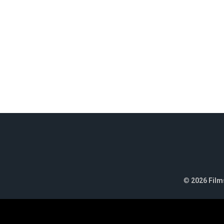
©
2026 Films